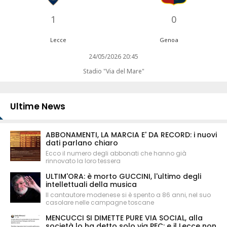
1
0
Lecce
Genoa
24/05/2026 20:45
Stadio "Via del Mare"
Ultime News
ABBONAMENTI, LA MARCIA E' DA RECORD: i nuovi
dati parlano chiaro
Ecco il numero degli abbonati che hanno già
rinnovato la loro tessera
ULTIM'ORA: è morto GUCCINI, l'ultimo degli
intellettuali della musica
Il cantautore modenese si è spento a 86 anni, nel suo
casolare nelle campagne toscane
MENCUCCI SI DIMETTE PURE VIA SOCIAL, alla
società lo ha detto solo via PEC: e il Lecce non