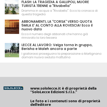
FLASH: LA TRAGEDIA A GALLIPOLI, MUORE
TURISTA 19ENNE a "Rivabella"
Dramma in acqua a "Rivabella". Ecco la cronaca di
questa tragedia
ABBONAMENTI, LA "CORSA" VERSO QUOTA
5MILA E' AL CONTO ALLA ROVESCIA! Ecco il
nuovo dato
Ecco il numero degli abbonati che hanno già
rinnovato la loro tessera
LECCE AL LAVORO: Veiga torna in gruppo,
Berisha e Maleh ancora a parte
I giallorossi proseguono la preparazione a Martignano:
domani nuova seduta mattutina
www.sololecce.it
è di proprietà della
“SoloLecce Edizioni S.r.l.s.”
Le foto e i contenuti sono di proprietà
dell’editore