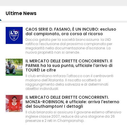
Ultime News
CAOS SERIE D. FASANO, È UN INCUBO: escluso
dal campionato, ora corsa al ricorso
Doccia gelata per la società biancazzurra: la LND
ratifica l'esclusione dal prossimo campionato per
irregolarità nella documentazione d'iscrizione. La
nuova proprietà non si arrende.
IL MERCATO DELLE DIRETTE CONCORRENTI. Il
PARMA ha la sua punta, ufficiale l'arrivo di
TOURÉ! Le cifre
Il club emiliano rinforza l'attacco con il centravanti
maliano dell'Atalanta. Il riscatto scatterà al
raggiungimento della salvezza e di determinati
obiettivi individuali.
IL MERCATO DELLE DIRETTE CONCORRENTI.
MONZA-ROBINSON, è ufficiale: arriva l'esterno
del Southampton! I dettagli
Il club brianzolo si assicura il giovane esterno offensivo
inglese classe 2007, reduce da una stagione da 26
presenze e 2 reti in Championship.