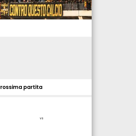
Prossima partita
vs