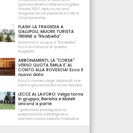
giovane esterno offensivo inglese
classe 2007, reduce da una
stagione da 26 presenze e 2 reti in
Championship.
FLASH: LA TRAGEDIA A
GALLIPOLI, MUORE TURISTA
19ENNE a "Rivabella"
Dramma in acqua a "Rivabella".
Ecco la cronaca di questa
tragedia
ABBONAMENTI, LA "CORSA"
VERSO QUOTA 5MILA E' AL
CONTO ALLA ROVESCIA! Ecco il
nuovo dato
Ecco il numero degli abbonati che
hanno già rinnovato la loro tessera
LECCE AL LAVORO: Veiga torna
in gruppo, Berisha e Maleh
ancora a parte
I giallorossi proseguono la
preparazione a Martignano:
domani nuova seduta mattutina