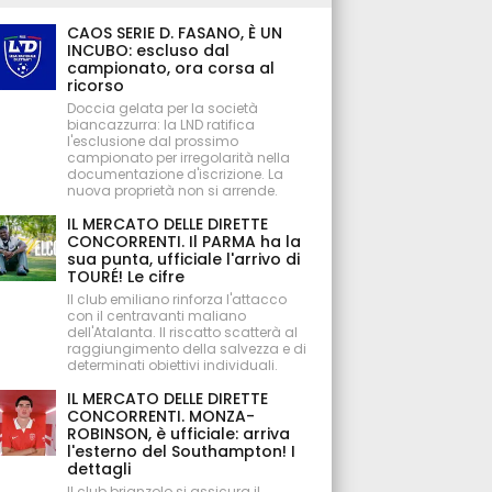
CAOS SERIE D. FASANO, È UN
INCUBO: escluso dal
campionato, ora corsa al
ricorso
Doccia gelata per la società
biancazzurra: la LND ratifica
l'esclusione dal prossimo
campionato per irregolarità nella
documentazione d'iscrizione. La
nuova proprietà non si arrende.
IL MERCATO DELLE DIRETTE
CONCORRENTI. Il PARMA ha la
sua punta, ufficiale l'arrivo di
TOURÉ! Le cifre
Il club emiliano rinforza l'attacco
con il centravanti maliano
dell'Atalanta. Il riscatto scatterà al
raggiungimento della salvezza e di
determinati obiettivi individuali.
IL MERCATO DELLE DIRETTE
CONCORRENTI. MONZA-
ROBINSON, è ufficiale: arriva
l'esterno del Southampton! I
dettagli
Il club brianzolo si assicura il