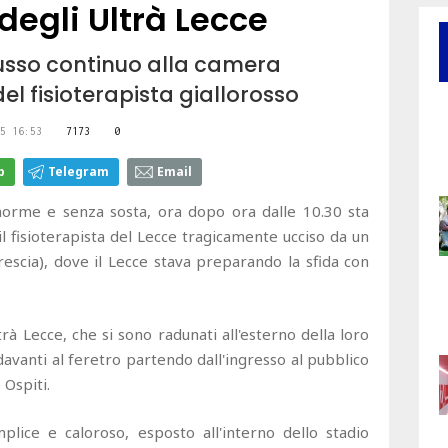
 degli Ultrà Lecce
flusso continuo alla camera
el fisioterapista giallorosso
5 16:53
7173
0
p
Telegram
Email
 enorme e senza sosta, ora dopo ora dalle 10.30 sta
l fisioterapista del Lecce tragicamente ucciso da un
Brescia), dove il Lecce stava preparando la sfida con
rà Lecce, che si sono radunati all'esterno della loro
davanti al feretro partendo dall'ingresso al pubblico
 Ospiti.
plice e caloroso, esposto all'interno dello stadio