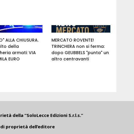
O" ALLA CHIUSURA.
MERCATO ROVENTE!
alto della
TRINCHERA non si ferma:
eria armati: VIA
dopo GEUBBELS "punta" un
ILA EURO
altro centravanti
ietà della “SoloLecce Edizioni S.r.l.s.”
di proprietà dell’editore