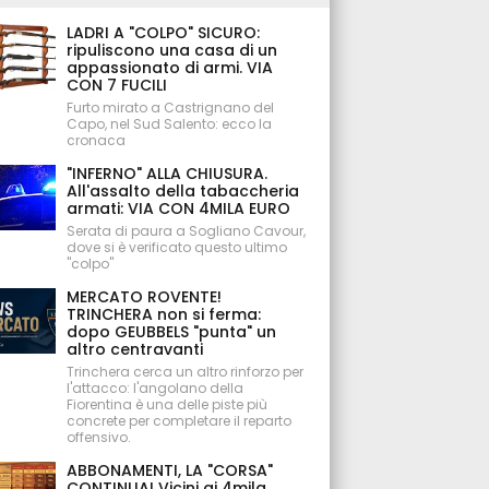
LADRI A "COLPO" SICURO:
ripuliscono una casa di un
appassionato di armi. VIA
CON 7 FUCILI
Furto mirato a Castrignano del
Capo, nel Sud Salento: ecco la
cronaca
"INFERNO" ALLA CHIUSURA.
All'assalto della tabaccheria
armati: VIA CON 4MILA EURO
Serata di paura a Sogliano Cavour,
dove si è verificato questo ultimo
"colpo"
MERCATO ROVENTE!
TRINCHERA non si ferma:
dopo GEUBBELS "punta" un
altro centravanti
Trinchera cerca un altro rinforzo per
l'attacco: l'angolano della
Fiorentina è una delle piste più
concrete per completare il reparto
offensivo.
ABBONAMENTI, LA "CORSA"
CONTINUA! Vicini ai 4mila