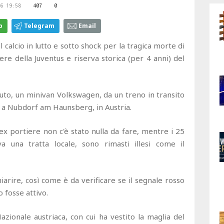
6 19:58
407
0
p
Telegram
Email
io in lutto e sotto shock per la tragica morte di
e della Juventus e riserva storica (per 4 anni) del
auto, un minivan Volkswagen, da un treno in transito
e, a Nubdorf am Haunsberg, in Austria.
ex portiere non c'è stato nulla da fare, mentre i 25
a una tratta locale, sono rimasti illesi come il
iarire, così come è da verificare se il segnale rosso
 fosse attivo.
zionale austriaca, con cui ha vestito la maglia del