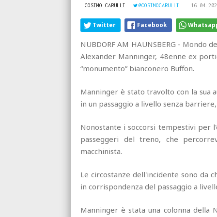
COSIMO CARULLI
@COSIMOCARULLI
16.04.202
Twitter
Facebook
Whatsap
NUBDORF AM HAUNSBERG - Mondo del calc
Alexander Manninger, 48enne ex portier
“monumento” bianconero Buffon.
Manninger è stato travolto con la sua 
in un passaggio a livello senza barrier
Nonostante i soccorsi tempestivi per l'
passeggeri del treno, che percorrev
macchinista.
Le circostanze dell'incidente sono da ch
in corrispondenza del passaggio a livello
Manninger è stata una colonna della Na