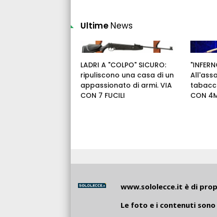
Ultime
News
LADRI A "COLPO" SICURO:
"INFERN
ripuliscono una casa di un
All'ass
appassionato di armi. VIA
tabacch
CON 7 FUCILI
CON 4M
www.sololecce.it
è di propr
Le foto e i contenuti sono 