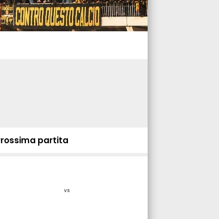
Prossima partita
vs