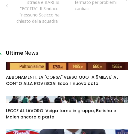
strada e BARI SI
fermato per problemi
"ECCITA". Il Sindaco:
cardiaci
"nessuno Sceicco ha
chiesto della squadra"
Ultime
News
ABBONAMENTI, LA "CORSA" VERSO QUOTA 5MILA E' AL
CONTO ALLA ROVESCIA! Ecco il nuovo dato
LECCE AL LAVORO: Veiga torna in gruppo, Berisha e
Maleh ancora a parte