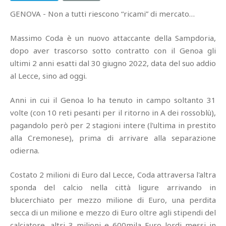
GENOVA - Non a tutti riescono “ricami” di mercato…
Massimo Coda è un nuovo attaccante della Sampdoria,
dopo aver trascorso sotto contratto con il Genoa gli
ultimi 2 anni esatti dal 30 giugno 2022, data del suo addio
al Lecce, sino ad oggi.
Anni in cui il Genoa lo ha tenuto in campo soltanto 31
volte (con 10 reti pesanti per il ritorno in A dei rossoblù),
pagandolo però per 2 stagioni intere (l'ultima in prestito
alla Cremonese), prima di arrivare alla separazione
odierna.
Costato 2 milioni di Euro dal Lecce, Coda attraversa l'altra
sponda del calcio nella città ligure arrivando in
blucerchiato per mezzo milione di Euro, una perdita
secca di un milione e mezzo di Euro oltre agli stipendi del
calciatore, altri 3 milioni e 600mila Euro lordi messi in