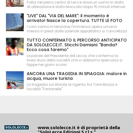
Follia nel pieno centro di Lecce dove un uomo in stato
di alterazione è stato bloccato dopo 15 minuti infernali
"LIVE" DAL "VIA DEL MARE": il momento è
arrivato! Nasce la copertura. TUTTE LE FOTO
I cavi vanno in tensione, l'immensa opera umana
messa in piedi dalle aziende appaltatrici si concretizza
TUTTO CONFERMATO IL PERCORSO ANTICIPATO
DA SOLOLECCE.IT. Sticchi Damiani: "Banda?
Ecco cosa faremo"
Le parole del Presidente del Lecce, che conferma la
linea dura della società che vi abbiamo ripercorso a
tappe nei giorni scorsi
ANCORA UNA TRAGEDIA IN SPIAGGIA: malore in
acqua, muore turista
La tragedia sul litorale di Ugento, tra Torre Mozza e
località "Fontanelle"
www.sololecce.it
è di proprietà della
“SoloLecce Edizioni S.r.l.s.”