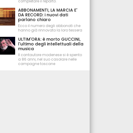
completare il reparto.
ABBONAMENTI, LA MARCIA E'
DA RECORD: i nuovi dati
parlano chiaro
Ecco il numero degli abbonati che
hanno già rinnovato la loro tessera
ULTIM'ORA: è morto GUCCINI,
l'ultimo degli intellettuali della
musica
Il cantautore modenese si è spento
a 86 anni, nel suo casolare nelle
campagne toscane