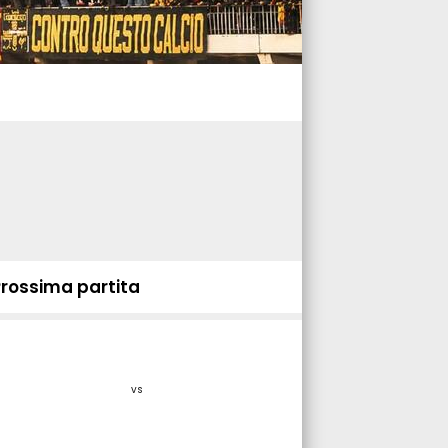
Prossima partita
vs