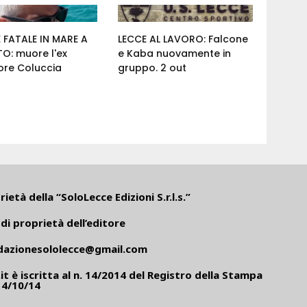
 FATALE IN MARE A
LECCE AL LAVORO: Falcone
O: muore l'ex
e Kaba nuovamente in
ore Coluccia
gruppo. 2 out
ietà della “SoloLecce Edizioni S.r.l.s.”
di proprietà dell’editore
dazionesololecce@gmail.com
it
è iscritta al n. 14/2014 del Registro della Stampa
14/10/14