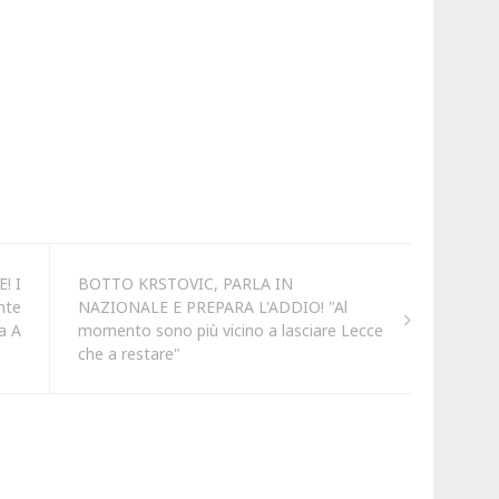
! I
BOTTO KRSTOVIC, PARLA IN
nte
NAZIONALE E PREPARA L'ADDIO! "Al
a A
momento sono più vicino a lasciare Lecce
che a restare"