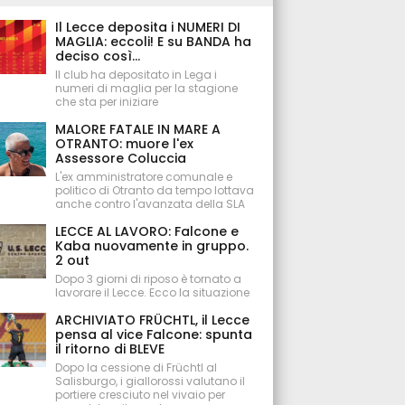
Il Lecce deposita i NUMERI DI
MAGLIA: eccoli! E su BANDA ha
deciso così...
Il club ha depositato in Lega i
numeri di maglia per la stagione
che sta per iniziare
MALORE FATALE IN MARE A
OTRANTO: muore l'ex
Assessore Coluccia
L'ex amministratore comunale e
politico di Otranto da tempo lottava
anche contro l'avanzata della SLA
LECCE AL LAVORO: Falcone e
Kaba nuovamente in gruppo.
2 out
Dopo 3 giorni di riposo è tornato a
lavorare il Lecce. Ecco la situazione
ARCHIVIATO FRÜCHTL, il Lecce
pensa al vice Falcone: spunta
il ritorno di BLEVE
Dopo la cessione di Früchtl al
Salisburgo, i giallorossi valutano il
portiere cresciuto nel vivaio per