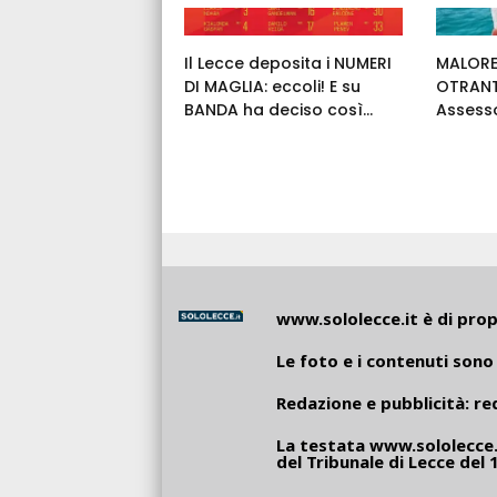
Il Lecce deposita i NUMERI
MALORE
DI MAGLIA: eccoli! E su
OTRANT
BANDA ha deciso così...
Assess
www.sololecce.it
è di propr
Le foto e i contenuti sono 
Redazione e pubblicità:
re
La testata
www.sololecce.
del Tribunale di Lecce del 