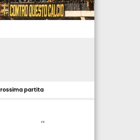
Prossima partita
vs