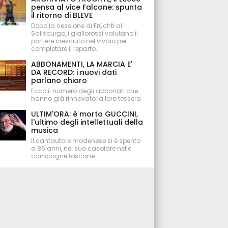
pensa al vice Falcone: spunta
il ritorno di BLEVE
Dopo la cessione di Früchtl al
Salisburgo, i giallorossi valutano il
portiere cresciuto nel vivaio per
completare il reparto.
ABBONAMENTI, LA MARCIA E'
DA RECORD: i nuovi dati
parlano chiaro
Ecco il numero degli abbonati che
hanno già rinnovato la loro tessera
ULTIM'ORA: è morto GUCCINI,
l'ultimo degli intellettuali della
musica
Il cantautore modenese si è spento
a 86 anni, nel suo casolare nelle
campagne toscane