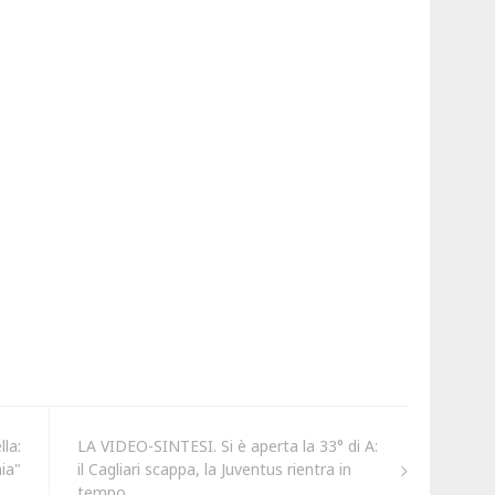
la:
LA VIDEO-SINTESI. Si è aperta la 33° di A:
hia"
il Cagliari scappa, la Juventus rientra in
tempo