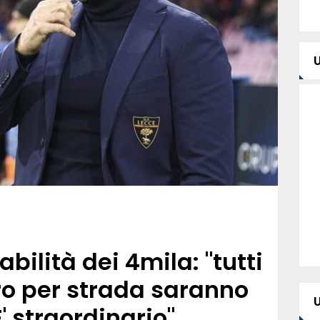
bilità dei 4mila: "tutti
ro per strada saranno
' straordinario"