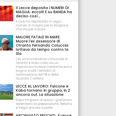
Il Lecce deposita i NUMERI DI
MAGLIA: eccoli! E su BANDA ha
deciso così...
Il club ha depositato in Lega i
numeri di maglia per la stagione
che sta per iniziare
MALORE FATALE IN MARE.
Muore l'ex assessore di
Otranto Fernando Coluccia:
lottava da tempo contro la
Sla
L'ex amministratore comunale di
Otranto è stato colto da un
improvviso malore mentre faceva il
bagno. Inutili i tentativi di
rianimazione del 118 e della
Guardia Costiera.
LECCE AL LAVORO: Falcone e
Kaba tornano in gruppo, in 2
ancora out. La situazione
Dopo tre giorni di riposo i giallorossi
riprendono la preparazione. Berisha
e Veiga ancora a parte
ARCHIVIATO FRÜCHTL, il Lecce