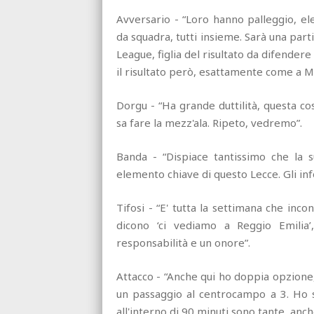
Avversario - “Loro hanno palleggio, el
da squadra, tutti insieme. Sarà una pa
League, figlia del risultato da difende
il risultato però, esattamente come a 
Dorgu - “Ha grande duttilità, questa co
sa fare la mezz'ala. Ripeto, vedremo”.
Banda - “Dispiace tantissimo che la su
elemento chiave di questo Lecce. Gli inf
Tifosi - “E' tutta la settimana che inco
dicono ‘ci vediamo a Reggio Emilia’
responsabilità e un onore”.
Attacco - “Anche qui ho doppia opzione,
un passaggio al centrocampo a 3. Ho sc
all'interno di 90 minuti sono tante, anc