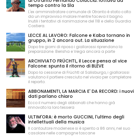
di Otranto Fernando Coluccia: lottava da
tempo contro la Sla
L'ex amministratore comunale di Otranto è stato colto
da un improvviso malore mentre faceva il bagno.
Inutili i tentativi di rianimazione del 118 e della Guardia
Costiera.
LECCE AL LAVORO: Falcone e Kaba tornano in
gruppo, in 2 ancora out. La situazione
Dopo tre giorni di riposo i giallorossi riprendono la
preparazione. Berisha e Veiga ancora a parte
ARCHIVIATO FRÜCHTL, il Lecce pensa al vice
Falcone: spunta il ritorno di BLEVE
Dopo la cessione di Früchtl al Salisburgo, i giallorossi
valutano il portiere cresciuto nel vivaio per completare
il reparto.
ABBONAMENTI, LA MARCIA E' DA RECORD: i nuovi
dati parlano chiaro
Ecco il numero degli abbonati che hanno già
rinnovato la loro tessera
ULTIM'ORA: è morto GUCCINI, l'ultimo degli
intellettuali della musica
Il cantautore modenese si è spento a 86 anni, nel suo
casolare nelle campagne toscane