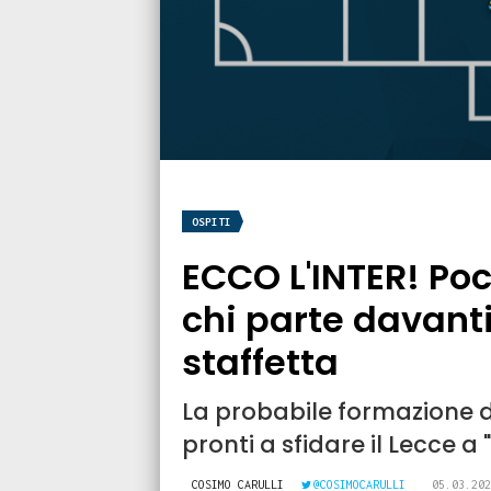
OSPITI
ECCO L'INTER! Poc
chi parte davan
staffetta
La probabile formazione de
pronti a sfidare il Lecce a 
COSIMO CARULLI
@COSIMOCARULLI
05.03.202