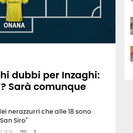
hi dubbi per Inzaghi:
ti? Sarà comunque
i nerazzurri che alle 18 sono
"San Siro"
3 16:43
1032
0