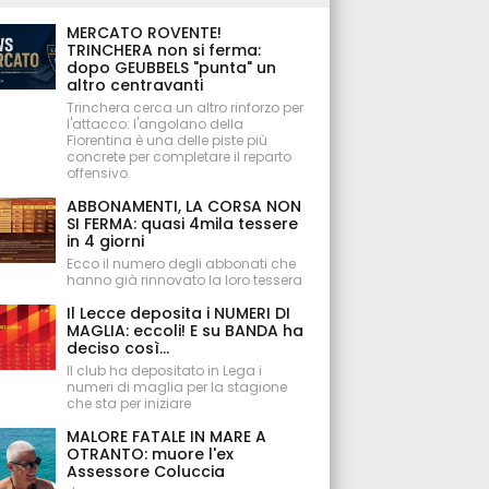
MERCATO ROVENTE!
TRINCHERA non si ferma:
dopo GEUBBELS "punta" un
altro centravanti
Trinchera cerca un altro rinforzo per
l'attacco: l'angolano della
Fiorentina è una delle piste più
concrete per completare il reparto
offensivo.
ABBONAMENTI, LA CORSA NON
SI FERMA: quasi 4mila tessere
in 4 giorni
Ecco il numero degli abbonati che
hanno già rinnovato la loro tessera
Il Lecce deposita i NUMERI DI
MAGLIA: eccoli! E su BANDA ha
deciso così...
Il club ha depositato in Lega i
numeri di maglia per la stagione
che sta per iniziare
MALORE FATALE IN MARE A
OTRANTO: muore l'ex
Assessore Coluccia