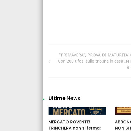
"PRIMAVERA", PROVA DI MATURITA' 
Con 200 tifosi sulle tribune in casa IN
è 
Ultime
News
MERCATO ROVENTE!
ABBONA
TRINCHERA non si ferma:
NON SI 