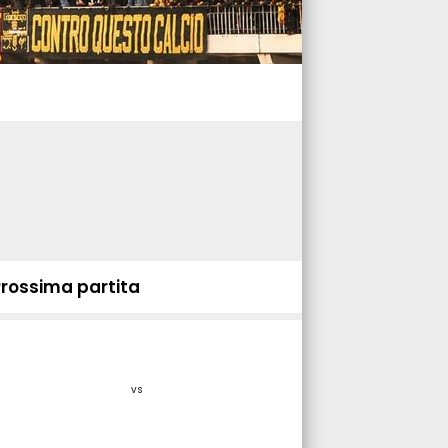
Prossima partita
vs