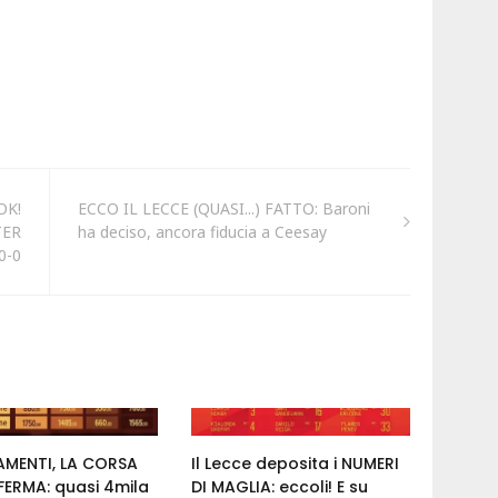
OK!
ECCO IL LECCE (QUASI...) FATTO: Baroni
TER
ha deciso, ancora fiducia a Ceesay
0-0
MENTI, LA CORSA
Il Lecce deposita i NUMERI
FERMA: quasi 4mila
DI MAGLIA: eccoli! E su