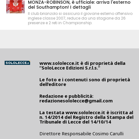
MONZA-ROBINSON, è ufficiale: arriva l'esterno
del Southampton! I dettagli
Il club brianzolo si assicura il giovane esterno offensivo
inglese classe 2007, reduce da una stagione da 26
presenze e 2 reti in Championship.
www.sololecce.it
è di proprietà della
“SoloLecce Edizioni S.r.l.s.”
Le foto e i contenuti sono di proprietà
dell’editore
Redazione e pubblicità:
redazionesololecce@gmail.com
La testata
www.sololecce.it
è iscritta al
n. 14/2014 del Registro della Stampa del
Tribunale di Lecce del 14/10/14
Direttore Responsabile Cosimo Carulli