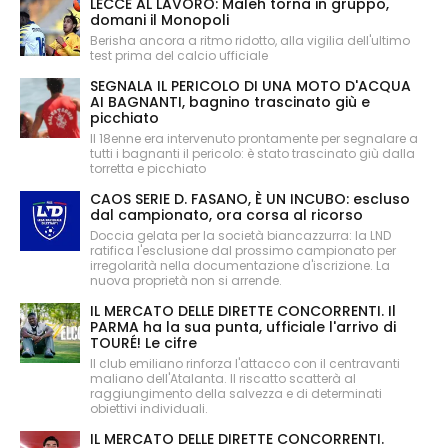
LECCE AL LAVORO: Maleh torna in gruppo,
domani il Monopoli
Berisha ancora a ritmo ridotto, alla vigilia dell'ultimo
test prima del calcio ufficiale
SEGNALA IL PERICOLO DI UNA MOTO D'ACQUA
AI BAGNANTI, bagnino trascinato giù e
picchiato
Il 18enne era intervenuto prontamente per segnalare a
tutti i bagnanti il pericolo: è stato trascinato giù dalla
torretta e picchiato
CAOS SERIE D. FASANO, È UN INCUBO: escluso
dal campionato, ora corsa al ricorso
Doccia gelata per la società biancazzurra: la LND
ratifica l'esclusione dal prossimo campionato per
irregolarità nella documentazione d'iscrizione. La
nuova proprietà non si arrende.
IL MERCATO DELLE DIRETTE CONCORRENTI. Il
PARMA ha la sua punta, ufficiale l'arrivo di
TOURÉ! Le cifre
Il club emiliano rinforza l'attacco con il centravanti
maliano dell'Atalanta. Il riscatto scatterà al
raggiungimento della salvezza e di determinati
obiettivi individuali.
IL MERCATO DELLE DIRETTE CONCORRENTI.