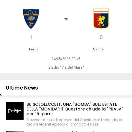
vs
1
0
Lecce
Genoa
24/05/2026 20:45
Stadio "Via del Mare"
Ultime News
Su SOLOLECCE.IT. UNA "BOMBA" SULL'ESTATE
DELLA "MOVIDA": il Questore chiude la "PRAJA"
per 15 giorni
Provvedimento d'urgenza del Questore di Lecce dopo
alcuni recenti episodi di cronaca e risse