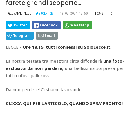
farete grandi scoperte...
GIOVANNI MELE
@JOEMFZB
12.07.2024 17:50
10348
0
Twitter
Facebook
Whatsapp
Telegram
Email
LECCE -
Ore 18.15, tutti connessi su SoloLecce.it
.
La nostra testata tra mezz'ora circa diffonderà
una foto-
esclusiva da non perdere
, una bellissima sorpresa per
tutti i tifosi giallorossi.
Da non perdere! Ci stiamo lavorando…
CLICCA QUI PER L'ARTICOLO, QUANDO SARA' PRONTO!