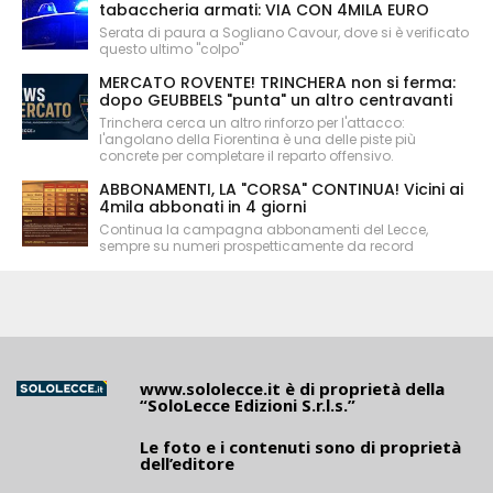
tabaccheria armati: VIA CON 4MILA EURO
Serata di paura a Sogliano Cavour, dove si è verificato
questo ultimo "colpo"
MERCATO ROVENTE! TRINCHERA non si ferma:
dopo GEUBBELS "punta" un altro centravanti
Trinchera cerca un altro rinforzo per l'attacco:
l'angolano della Fiorentina è una delle piste più
concrete per completare il reparto offensivo.
ABBONAMENTI, LA "CORSA" CONTINUA! Vicini ai
4mila abbonati in 4 giorni
Continua la campagna abbonamenti del Lecce,
sempre su numeri prospetticamente da record
www.sololecce.it
è di proprietà della
“SoloLecce Edizioni S.r.l.s.”
Le foto e i contenuti sono di proprietà
dell’editore