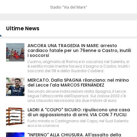
Stadio "Via del Mare"
Ultime News
ANCORA UNA TRAGEDIA IN MARE: arresto
cardiaco fatale per un 76enne a Castro, inutili
i soccorsi
L'uomo, originario di Roma e in vacanza nel Salento, si
è sentito male mentre faceva il bagno a Castro. Inutili i
soccorsi del 118 e della Guardia Costiera.
MERCATO. Dalla SPAGNA rilanciano: nel mirino
del Lecce l'ala MARCOS FERNÁNDEZ
Secondo alcune indiscrezioni dalla Spagna, il Lecce
segue l'attaccante dell'Espanyol. Sul classe 2003 c'è
una clausola rescissoria da due milioni di euro.
LADRI A "COLPO" SICURO: ripuliscono una casa
di un appassionato di armi. VIA CON 7 FUCILI
Furto mirato a Castrignano del Capo, nel Sud Salento:
ecco la cronaca
"INFERNO" ALLA CHIUSURA. All'assalto della