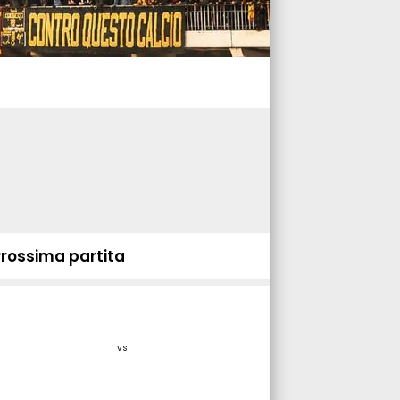
Prossima partita
vs