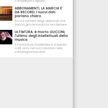
completare il reparto.
ABBONAMENTI, LA MARCIA E'
DA RECORD: i nuovi dati
parlano chiaro
Ecco il numero degli abbonati che
hanno già rinnovato la loro tessera
ULTIM'ORA: è morto GUCCINI,
l'ultimo degli intellettuali della
musica
Il cantautore modenese si è spento
a 86 anni, nel suo casolare nelle
campagne toscane