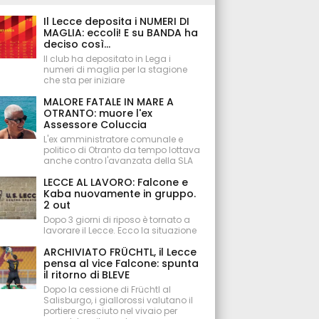
Il Lecce deposita i NUMERI DI
MAGLIA: eccoli! E su BANDA ha
deciso così...
Il club ha depositato in Lega i
numeri di maglia per la stagione
che sta per iniziare
MALORE FATALE IN MARE A
OTRANTO: muore l'ex
Assessore Coluccia
L'ex amministratore comunale e
politico di Otranto da tempo lottava
anche contro l'avanzata della SLA
LECCE AL LAVORO: Falcone e
Kaba nuovamente in gruppo.
2 out
Dopo 3 giorni di riposo è tornato a
lavorare il Lecce. Ecco la situazione
ARCHIVIATO FRÜCHTL, il Lecce
pensa al vice Falcone: spunta
il ritorno di BLEVE
Dopo la cessione di Früchtl al
Salisburgo, i giallorossi valutano il
portiere cresciuto nel vivaio per