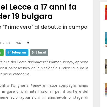
el Lecce a 17 anni fa
nder 19 bulgara
lla "Primavera" al debutto in campo
5 21:13
4863
0
p
Telegram
Email
ortiere del Lecce “Primavera” Plamen Penev, appena
 il palcoscenico della Nazionale Under 19 e della
ropei di categoria.
 contro l'Ungheria Penev e i suoi compagni hanno
in gare ufficiali internazionali per il portiere del
ieme solo apparizioni in amichevoli o stage di