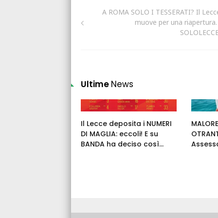
A ROMA SOLO I TESSERATI? Il Lecce
muove per una riapertura.
SOLOLECCE
Ultime
News
Il Lecce deposita i NUMERI
MALORE
DI MAGLIA: eccoli! E su
OTRANT
BANDA ha deciso così...
Assess