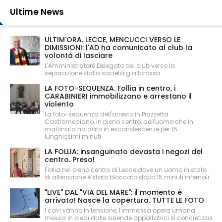
Ultime News
ULTIM'ORA. LECCE, MENCUCCI VERSO LE
DIMISSIONI: l'AD ha comunicato al club la
volontà di lasciare
L'Amministratore Delegato del club verso la
separazione dalla società giallorossa
LA FOTO-SEQUENZA. Follia in centro, i
CARABINIERI immobilizzano e arrestano il
violento
La foto-sequenza dell'arresto in Piazzetta
Castromediano, in pieno centro, dell'uomo che in
mattinata ha dato in escandescenze per 15
lunghissimi minuti
LA FOLLIA: insanguinato devasta i negozi del
centro. Preso!
Follia nel pieno centro di Lecce dove un uomo in stato
di alterazione è stato bloccato dopo 15 minuti infernali
"LIVE" DAL "VIA DEL MARE": il momento è
arrivato! Nasce la copertura. TUTTE LE FOTO
I cavi vanno in tensione, l'immensa opera umana
messa in piedi dalle aziende appaltatrici si concretizza