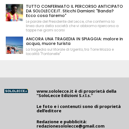
TUTTO CONFERMATO IL PERCORSO ANTICIPATO
DA SOLOLECCE.IT. Sticchi Damiani: "Banda?
Ecco cosa faremo"
Le parole del Presidente del Lecce, che conferma la
linea dura della società che vi abbiamo ripercorso a
tappe nei giorni scorsi
ANCORA UNA TRAGEDIA IN SPIAGGIA: malore in
acqua, muore turista
La tragedia sul litorale di Ugento, tra Torre Mozza e
località "Fontanelle"
www.sololecce.it
è di proprietà della
“SoloLecce Edizioni S.r.l.s.”
Le foto e i contenuti sono di proprietà
dell’editore
Redazione e pubblicità:
redazionesololecce@gmail.com