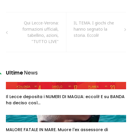
Qui Lecce-Verona:
IL TEMA. I giochi che
formazioni ufficiali,
hanno segnato la
tabellino, azioni,
storia. Eccoli!
"TUTTO LIVE"
Ultime
News
Il Lecce deposita i NUMERI DI MAGLIA: eccoli! E su BANDA
ha deciso così...
MALORE FATALE IN MARE. Muore l'ex assessore di