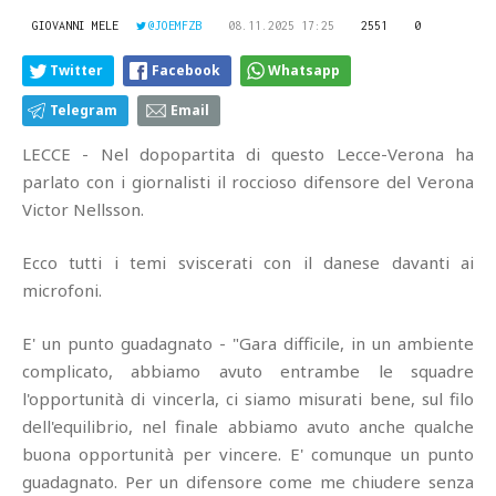
GIOVANNI MELE
@JOEMFZB
08.11.2025 17:25
2551
0
Twitter
Facebook
Whatsapp
Telegram
Email
LECCE - Nel dopopartita di questo Lecce-Verona ha
parlato con i giornalisti il roccioso difensore del Verona
Victor Nellsson.
Ecco tutti i temi sviscerati con il danese davanti ai
microfoni.
E' un punto guadagnato - "Gara difficile, in un ambiente
complicato, abbiamo avuto entrambe le squadre
l'opportunità di vincerla, ci siamo misurati bene, sul filo
dell'equilibrio, nel finale abbiamo avuto anche qualche
buona opportunità per vincere. E' comunque un punto
guadagnato. Per un difensore come me chiudere senza