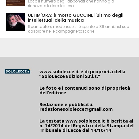
Ecco il numero degli abbonati che hanno già
rinnovato la loro tessera
ULTIM'ORA: è morto GUCCINI, l'ultimo degli
intellettuali della musica
Il cantautore modenese si è spento a 86 anni, nel suo
casolare nelle campagne toscane
www.sololecce.it
è di proprietà della
“SoloLecce Edizioni S.r.l.s.”
Le foto e i contenuti sono di proprietà
dell’editore
Redazione e pubblicità:
redazionesololecce@gmail.com
La testata
www.sololecce.it
è iscritta al
n. 14/2014 del Registro della Stampa del
Tribunale di Lecce del 14/10/14