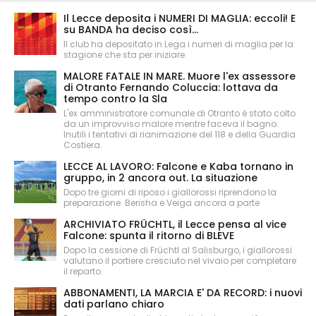
Il Lecce deposita i NUMERI DI MAGLIA: eccoli! E
su BANDA ha deciso così...
Il club ha depositato in Lega i numeri di maglia per la
stagione che sta per iniziare
MALORE FATALE IN MARE. Muore l'ex assessore
di Otranto Fernando Coluccia: lottava da
tempo contro la Sla
L'ex amministratore comunale di Otranto è stato colto
da un improvviso malore mentre faceva il bagno.
Inutili i tentativi di rianimazione del 118 e della Guardia
Costiera.
LECCE AL LAVORO: Falcone e Kaba tornano in
gruppo, in 2 ancora out. La situazione
Dopo tre giorni di riposo i giallorossi riprendono la
preparazione. Berisha e Veiga ancora a parte
ARCHIVIATO FRÜCHTL, il Lecce pensa al vice
Falcone: spunta il ritorno di BLEVE
Dopo la cessione di Früchtl al Salisburgo, i giallorossi
valutano il portiere cresciuto nel vivaio per completare
il reparto.
ABBONAMENTI, LA MARCIA E' DA RECORD: i nuovi
dati parlano chiaro