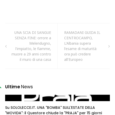
UNA SCIA DI SANGUE
RAMADANI GUIDA IL
SENZA FINE: orrore a
CENTROCAMPO,
Melendugno,
L'Albania supera
l'impiatto, le fiamme,
l'esame di maturità:
muore a 29 anni contro
ora può credere
il muro di una casa
all'Europeo
Ultime
News
Su SOLOLECCE.IT. UNA "BOMBA" SULL'ESTATE DELLA
"MOVIDA": il Questore chiude la "PRAJA" per 15 giorni