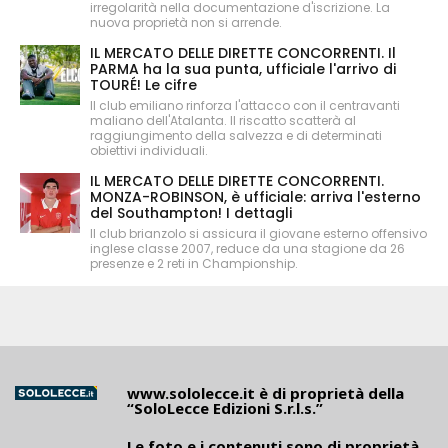
irregolarità nella documentazione d'iscrizione. La
nuova proprietà non si arrende.
IL MERCATO DELLE DIRETTE CONCORRENTI. Il
PARMA ha la sua punta, ufficiale l'arrivo di
TOURÉ! Le cifre
Il club emiliano rinforza l'attacco con il centravanti
maliano dell'Atalanta. Il riscatto scatterà al
raggiungimento della salvezza e di determinati
obiettivi individuali.
IL MERCATO DELLE DIRETTE CONCORRENTI.
MONZA-ROBINSON, è ufficiale: arriva l'esterno
del Southampton! I dettagli
Il club brianzolo si assicura il giovane esterno offensivo
inglese classe 2007, reduce da una stagione da 26
presenze e 2 reti in Championship.
www.sololecce.it
è di proprietà della
“SoloLecce Edizioni S.r.l.s.”
Le foto e i contenuti sono di proprietà