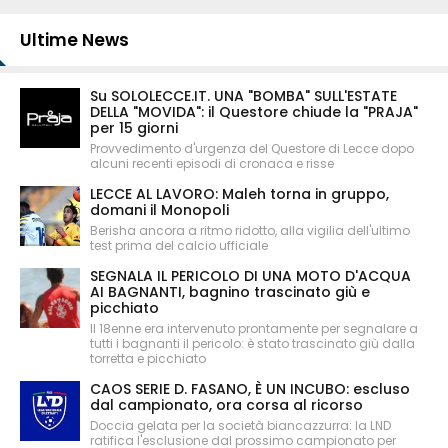
Ultime News
Su SOLOLECCE.IT. UNA "BOMBA" SULL'ESTATE
DELLA "MOVIDA": il Questore chiude la "PRAJA"
per 15 giorni
Provvedimento d'urgenza del Questore di Lecce dopo
alcuni recenti episodi di cronaca e risse
LECCE AL LAVORO: Maleh torna in gruppo,
domani il Monopoli
Berisha ancora a ritmo ridotto, alla vigilia dell'ultimo
test prima del calcio ufficiale
SEGNALA IL PERICOLO DI UNA MOTO D'ACQUA
AI BAGNANTI, bagnino trascinato giù e
picchiato
Il 18enne era intervenuto prontamente per segnalare a
tutti i bagnanti il pericolo: è stato trascinato giù dalla
torretta e picchiato
CAOS SERIE D. FASANO, È UN INCUBO: escluso
dal campionato, ora corsa al ricorso
Doccia gelata per la società biancazzurra: la LND
ratifica l'esclusione dal prossimo campionato per