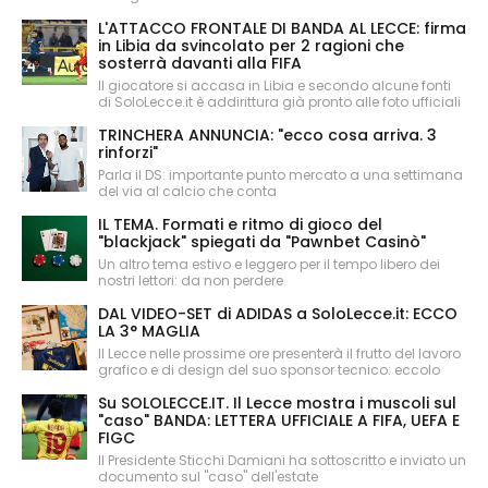
L'ATTACCO FRONTALE DI BANDA AL LECCE: firma
in Libia da svincolato per 2 ragioni che
sosterrà davanti alla FIFA
Il giocatore si accasa in Libia e secondo alcune fonti
di SoloLecce.it è addirittura già pronto alle foto ufficiali
TRINCHERA ANNUNCIA: "ecco cosa arriva. 3
rinforzi"
Parla il DS: importante punto mercato a una settimana
del via al calcio che conta
IL TEMA. Formati e ritmo di gioco del
"blackjack" spiegati da "Pawnbet Casinò"
Un altro tema estivo e leggero per il tempo libero dei
nostri lettori: da non perdere
DAL VIDEO-SET di ADIDAS a SoloLecce.it: ECCO
LA 3° MAGLIA
Il Lecce nelle prossime ore presenterà il frutto del lavoro
grafico e di design del suo sponsor tecnico: eccolo
Su SOLOLECCE.IT. Il Lecce mostra i muscoli sul
"caso" BANDA: LETTERA UFFICIALE A FIFA, UEFA E
FIGC
Il Presidente Sticchi Damiani ha sottoscritto e inviato un
documento sul "caso" dell'estate