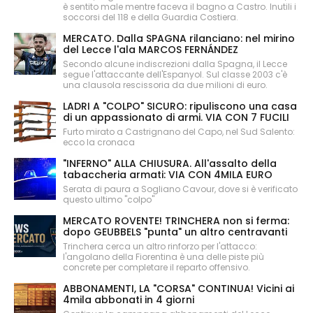
è sentito male mentre faceva il bagno a Castro. Inutili i
soccorsi del 118 e della Guardia Costiera.
MERCATO. Dalla SPAGNA rilanciano: nel mirino
del Lecce l'ala MARCOS FERNÁNDEZ
Secondo alcune indiscrezioni dalla Spagna, il Lecce
segue l'attaccante dell'Espanyol. Sul classe 2003 c'è
una clausola rescissoria da due milioni di euro.
LADRI A "COLPO" SICURO: ripuliscono una casa
di un appassionato di armi. VIA CON 7 FUCILI
Furto mirato a Castrignano del Capo, nel Sud Salento:
ecco la cronaca
"INFERNO" ALLA CHIUSURA. All'assalto della
tabaccheria armati: VIA CON 4MILA EURO
Serata di paura a Sogliano Cavour, dove si è verificato
questo ultimo "colpo"
MERCATO ROVENTE! TRINCHERA non si ferma:
dopo GEUBBELS "punta" un altro centravanti
Trinchera cerca un altro rinforzo per l'attacco:
l'angolano della Fiorentina è una delle piste più
concrete per completare il reparto offensivo.
ABBONAMENTI, LA "CORSA" CONTINUA! Vicini ai
4mila abbonati in 4 giorni