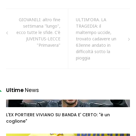
GIOVANILI: altro fine
ULTIM'ORA. LA
settimana "lungo",
TRAGEDIA: il
ecco tutte le sfide. C'è
maltempo uccide,
JUVENTUS-LECCE
trovato cadavere un
"Primavera"
63enne andato in
difficoltà sotto la
pioggia
Ultime
News
L'EX PORTIERE VIVIANO SU BANDA E' CERTO: "è un
coglione"