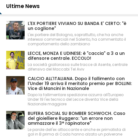
Ultime News
L'EX PORTIERE VIVIANO SU BANDA E' CERTO: "è
un coglione"
L'ex portiere del Bologna, soprattutto, che ha anche
interessi commerciali nel Salento, ha commentato il
comportamento dello zambiano
LECCE, MONZA E UDINESE: è "caccia" a 3 a un
difensore centrale. ECCOLO!
La società giallorossa sulle tracce di Asente, centrale
difensivo del Maccabi Tel Aviv
CALCIO ALL'ITALIANA. Dopo il fallimento con
l'Under 19 arriva il meritato premio per BOLLINI:
Vice di Mancini in Nazionale
Dopo la fallimentare spedizione azzurra all'Europeo
Under 19 l'ex tecnico del Lecce diventa Vice della
Nazionale maggiore
BUFERA SOCIAL SU BOMBER SCHWOCH. Caso
del gioielliere Ruggero: "un errore non
ammazzare il 3° rapinatore"
Le parole dell'ex attaccante e anche ex primatista di
gol in B prima di Coda hanno alzato un polverone