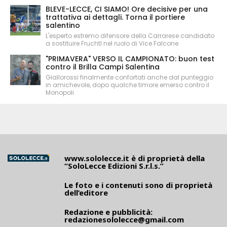
BLEVE-LECCE, CI SIAMO! Ore decisive per una
trattativa ai dettagli. Torna il portiere
salentino
L'esperto estremo difensore della Carrarese candidato
a sostituire Fruchtl nel ruolo di Vice Falcone
"PRIMAVERA" VERSO IL CAMPIONATO: buon test
contro il Brilla Campi Salentina
Giallorossi finalmente confortati anche dal punteggio
in amichevole, dopo qualche timore emerso contro il
Monopoli
www.sololecce.it
è di proprietà della
“SoloLecce Edizioni S.r.l.s.”
Le foto e i contenuti sono di proprietà
dell’editore
Redazione e pubblicità:
redazionesololecce@gmail.com