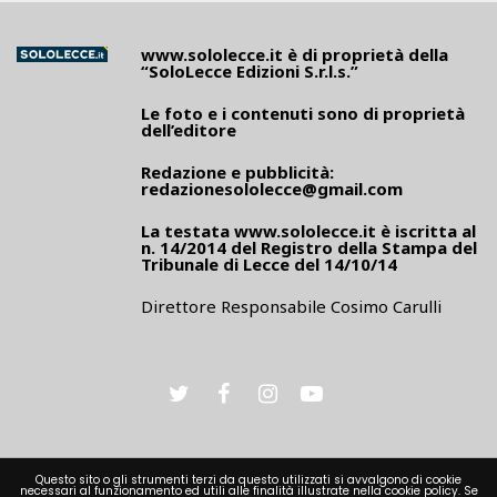
www.sololecce.it
è di proprietà della
“SoloLecce Edizioni S.r.l.s.”
Le foto e i contenuti sono di proprietà
dell’editore
Redazione e pubblicità:
redazionesololecce@gmail.com
La testata
www.sololecce.it
è iscritta al
n. 14/2014 del Registro della Stampa del
Tribunale di Lecce del 14/10/14
Direttore Responsabile Cosimo Carulli
Questo sito o gli strumenti terzi da questo utilizzati si avvalgono di cookie
necessari al funzionamento ed utili alle finalità illustrate nella cookie policy. Se