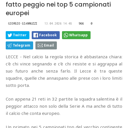
fatto peggio nei top 5 campionati
europei
GIORGIO GIANNUZZI
13.04.2026 14:48
966
0
Twitter
Facebook
Whatsapp
Telegram
Email
LECCE - Nel calcio la regola storica è abbastanza chiara:
c'è chi vince segnando e c'è chi resiste e si aggrappa al
suo futuro anche senza farlo. Il Lecce è tra queste
squadre, quelle che annaspano alle prese con i loro limiti
sotto porta.
Con appena 21 reti in 32 partite la squadra salentina è il
peggior attacco non solo della Serie A ma anche di tutto
il calcio che conta europeo.
Un primato nei 5 campionati top del vecchio continente