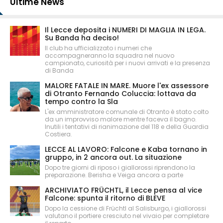
Ultime News
Il Lecce deposita i NUMERI DI MAGLIA IN LEGA.
Su Banda ha deciso!
Il club ha ufficializzato i numeri che
accompagneranno la squadra nel nuovo
campionato, curiosità per i nuovi arrivati e la presenza
di Banda
MALORE FATALE IN MARE. Muore l'ex assessore
di Otranto Fernando Coluccia: lottava da
tempo contro la Sla
L'ex amministratore comunale di Otranto è stato colto
da un improvviso malore mentre faceva il bagno.
Inutili i tentativi di rianimazione del 118 e della Guardia
Costiera.
LECCE AL LAVORO: Falcone e Kaba tornano in
gruppo, in 2 ancora out. La situazione
Dopo tre giorni di riposo i giallorossi riprendono la
preparazione. Berisha e Veiga ancora a parte
ARCHIVIATO FRÜCHTL, il Lecce pensa al vice
Falcone: spunta il ritorno di BLEVE
Dopo la cessione di Früchtl al Salisburgo, i giallorossi
valutano il portiere cresciuto nel vivaio per completare