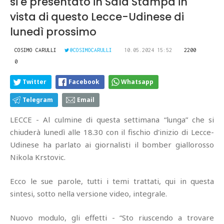
si è presentato in Sala Stampa in
vista di questo Lecce-Udinese di
lunedì prossimo
COSIMO CARULLI
@COSIMOCARULLI
10.05.2024 15:52
2200
0
Twitter
Facebook
Whatsapp
Telegram
Email
LECCE - Al culmine di questa settimana “lunga” che si
chiuderà lunedì alle 18.30 con il fischio d'inizio di Lecce-
Udinese ha parlato ai giornalisti il bomber giallorosso
Nikola Krstovic.
Ecco le sue parole, tutti i temi trattati, qui in questa
sintesi, sotto nella versione video, integrale.
Nuovo modulo, gli effetti - “Sto riuscendo a trovare