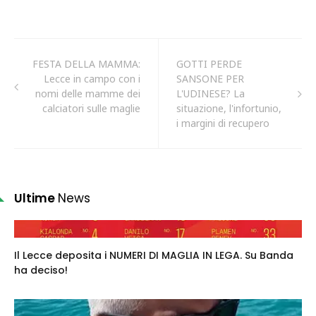
FESTA DELLA MAMMA:
GOTTI PERDE
Lecce in campo con i
SANSONE PER
nomi delle mamme dei
L'UDINESE? La
calciatori sulle maglie
situazione, l'infortunio,
i margini di recupero
Ultime
News
Il Lecce deposita i NUMERI DI MAGLIA IN LEGA. Su Banda
ha deciso!