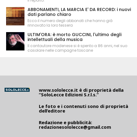
il reparto.
ABBONAMENTI, LA MARCIA E' DA RECORD: i nuovi
dati parlano chiaro
Ecco il numero degli abbonati che hanno già
rinnovato la loro tessera
ULTIM'ORA: è morto GUCCINI, l'ultimo degli
intellettuali della musica
Il cantautore modenese si è spento a 86 anni, nel suo
casolare nelle campagne toscane
www.sololecce.it
è di proprietà della
“SoloLecce Edizioni S.r.l.s.”
Le foto e i contenuti sono di proprietà
dell’editore
Redazione e pubblicità:
redazionesololecce@gmail.com