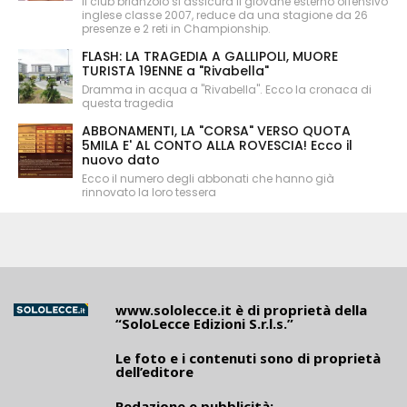
Il club brianzolo si assicura il giovane esterno offensivo
inglese classe 2007, reduce da una stagione da 26
presenze e 2 reti in Championship.
FLASH: LA TRAGEDIA A GALLIPOLI, MUORE
TURISTA 19ENNE a "Rivabella"
Dramma in acqua a "Rivabella". Ecco la cronaca di
questa tragedia
ABBONAMENTI, LA "CORSA" VERSO QUOTA
5MILA E' AL CONTO ALLA ROVESCIA! Ecco il
nuovo dato
Ecco il numero degli abbonati che hanno già
rinnovato la loro tessera
www.sololecce.it
è di proprietà della
“SoloLecce Edizioni S.r.l.s.”
Le foto e i contenuti sono di proprietà
dell’editore
Redazione e pubblicità: