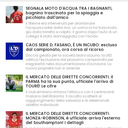
SEGNALA MOTO D'ACQUA TRA I BAGNANTI,
bagnino trascinato per la spiaggia e
picchiato dall'amico
Il 18enne era intervenuto per allontanare
l'acquascooter dalla riva: un uomo lo ha trascinato
giù dalla torretta e colpito. Il giorno dopo l'auto di un
collega è stata danneggiata con l'acido.
CAOS SERIE D. FASANO, È UN INCUBO: escluso
dal campionato, ora corsa al ricorso
Doccia gelata per la società biancazzurra: la LND
ratifica l'esclusione dal prossimo campionato per
irregolarità nella documentazione d'iscrizione. La
nuova proprietà non si arrende.
IL MERCATO DELLE DIRETTE CONCORRENTI. Il
PARMA ha la sua punta, ufficiale l'arrivo di
TOURÉ! Le cifre
Il club emiliano rinforza l'attacco con il centravanti
maliano dell'Atalanta. Il riscatto scatterà al
raggiungimento della salvezza e di determinati
obiettivi individuali.
IL MERCATO DELLE DIRETTE CONCORRENTI.
MONZA-ROBINSON, è ufficiale: arriva l'esterno
del Southampton! I dettagli