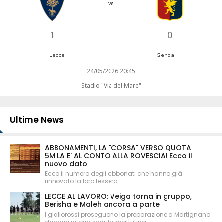
vs
1
0
Lecce
Genoa
24/05/2026 20:45
Stadio "Via del Mare"
Ultime News
ABBONAMENTI, LA "CORSA" VERSO QUOTA
5MILA E' AL CONTO ALLA ROVESCIA! Ecco il
nuovo dato
Ecco il numero degli abbonati che hanno già
rinnovato la loro tessera
LECCE AL LAVORO: Veiga torna in gruppo,
Berisha e Maleh ancora a parte
I giallorossi proseguono la preparazione a Martignano:
domani nuova seduta mattutina