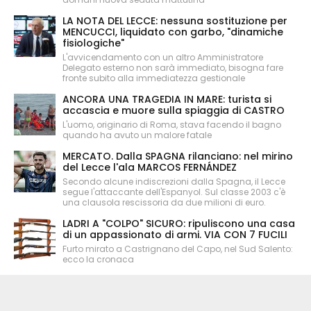
LA NOTA DEL LECCE: nessuna sostituzione per
MENCUCCI, liquidato con garbo, "dinamiche
fisiologiche"
L'avvicendamento con un altro Amministratore
Delegato esterno non sarà immediato, bisogna fare
fronte subito alla immediatezza gestionale
ANCORA UNA TRAGEDIA IN MARE: turista si
accascia e muore sulla spiaggia di CASTRO
L'uomo, originario di Roma, stava facendo il bagno
quando ha avuto un malore fatale
MERCATO. Dalla SPAGNA rilanciano: nel mirino
del Lecce l'ala MARCOS FERNÁNDEZ
Secondo alcune indiscrezioni dalla Spagna, il Lecce
segue l'attaccante dell'Espanyol. Sul classe 2003 c'è
una clausola rescissoria da due milioni di euro.
LADRI A "COLPO" SICURO: ripuliscono una casa
di un appassionato di armi. VIA CON 7 FUCILI
Furto mirato a Castrignano del Capo, nel Sud Salento:
ecco la cronaca