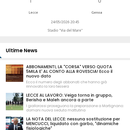
1
0
Lecce
Genoa
24/05/2026 20:45
Stadio "Via del Mare"
Ultime News
ABBONAMENTI, LA "CORSA" VERSO QUOTA
5MILA E' AL CONTO ALLA ROVESCIA! Ecco il
nuovo dato
Ecco il numero degli abbonati che hanno già
rinnovato la loro tessera
LECCE AL LAVORO: Veiga torna in gruppo,
Berisha e Maleh ancora a parte
I giallorossi proseguono la preparazione a Martignano:
domani nuova seduta mattutina
LA NOTA DEL LECCE: nessuna sostituzione per
MENCUCCI, liquidato con garbo, "dinamiche
fisiologiche"