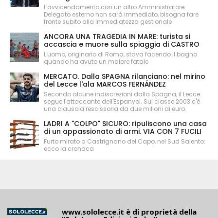
L'avvicendamento con un altro Amministratore
Delegato esterno non sarà immediato, bisogna fare
fronte subito alla immediatezza gestionale
ANCORA UNA TRAGEDIA IN MARE: turista si
accascia e muore sulla spiaggia di CASTRO
L'uomo, originario di Roma, stava facendo il bagno
quando ha avuto un malore fatale
MERCATO. Dalla SPAGNA rilanciano: nel mirino
del Lecce l'ala MARCOS FERNÁNDEZ
Secondo alcune indiscrezioni dalla Spagna, il Lecce
segue l'attaccante dell'Espanyol. Sul classe 2003 c'è
una clausola rescissoria da due milioni di euro.
LADRI A "COLPO" SICURO: ripuliscono una casa
di un appassionato di armi. VIA CON 7 FUCILI
Furto mirato a Castrignano del Capo, nel Sud Salento:
ecco la cronaca
www.sololecce.it
è di proprietà della