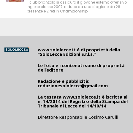
Il club brianzolo si assicura il giovane esterno offensivo
inglese classe 2007, reduce da una stagione da 26
presenze e 2 reti in Championship.
www.sololecce.it
è di proprietà della
“SoloLecce Edizioni S.r.l.s.”
Le foto e i contenuti sono di proprietà
dell’editore
Redazione e pubblicità:
redazionesololecce@gmail.com
La testata
www.sololecce.it
è iscritta al
n. 14/2014 del Registro della Stampa del
Tribunale di Lecce del 14/10/14
Direttore Responsabile Cosimo Carulli