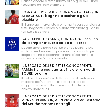
Berisha ancora a ritmo ridotto, alla vigilia dell'ultimo
test prima del calcio ufficiale
SEGNALA IL PERICOLO DI UNA MOTO D'ACQUA
AI BAGNANTI, bagnino trascinato giù e
picchiato
Il 18enne era intervenuto prontamente per segnalare a
tutti i bagnanti il pericolo: è stato trascinato giù dalla
torretta e picchiato
CAOS SERIE D. FASANO, È UN INCUBO: escluso
dal campionato, ora corsa al ricorso
Doccia gelata per la società biancazzurra: la LND
ratifica l'esclusione dal prossimo campionato per
irregolarità nella documentazione d'iscrizione. La
nuova proprietà non si arrende.
IL MERCATO DELLE DIRETTE CONCORRENTI. Il
PARMA ha la sua punta, ufficiale l'arrivo di
TOURÉ! Le cifre
Il club emiliano rinforza l'attacco con il centravanti
maliano dell'Atalanta. Il riscatto scatterà al
raggiungimento della salvezza e di determinati
obiettivi individuali.
IL MERCATO DELLE DIRETTE CONCORRENTI.
MONZA-ROBINSON, è ufficiale: arriva l'esterno
del Southampton! I dettagli