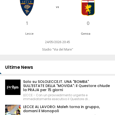
vs
1
0
Lecce
Genoa
24/05/2026 20:45
Stadio "Via del Mare"
Ultime News
Solo su SOLOLECCE.IT. UNA "BOMBA"
SULL'ESTATE DELLA "MOVIDA": il Questore chiude
la PRAJA per 15 giorni
LECCE - Con un provvedimento urgente e
immediatamente esecutivo il Questore di...
LECCE AL LAVORO: Maleh torna in gruppo,
domani il Monopoli