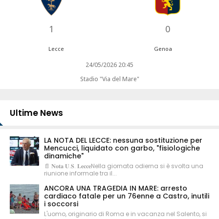
1
0
Lecce
Genoa
24/05/2026 20:45
Stadio "Via del Mare"
Ultime News
LA NOTA DEL LECCE: nessuna sostituzione per
Mencucci, liquidato con garbo, "fisiologiche
dinamiche"
📄 𝐍𝐨𝐭𝐚 𝐔.𝐒. 𝐋𝐞𝐜𝐜𝐞Nella giornata odierna si è svolta una
riunione informale tra il...
ANCORA UNA TRAGEDIA IN MARE: arresto
cardiaco fatale per un 76enne a Castro, inutili
i soccorsi
L'uomo, originario di Roma e in vacanza nel Salento, si