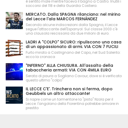
è sentito male mentre faceva il bagno a Castro. Inutili i
soccorsi del 118 e della Guardia Costiera.
MERCATO. Dalla SPAGNA rilanciano: nel mirino
del Lecce l'ala MARCOS FERNÁNDEZ
Secondo alcune indiscrezioni dalla Spagna, il Lecce
segue l'attaccante dell'Espanyol. Sul classe 2003 c'è
una clausola rescissoria da due milioni di euro.
LADRI A "COLPO" SICURO: ripuliscono una casa
di un appassionato di armi. VIA CON 7 FUCILI
Furto mirato a Castrignano del Capo, nel Sud Salento:
ecco la cronaca
"INFERNO" ALLA CHIUSURA. All'assalto della
tabaccheria armati: VIA CON 4MILA EURO
Serata di paura a Sogliano Cavour, dove si è verificato
questo ultimo "colpo"
IL LECCE C'E'. Trinchera non si ferma, dopo
Geubbels un altro attaccante!
Si riapre come un tormentone la "pista" Nzola per il
Lecce: l'angolano della Fiorentina potrebbe arrivare in
prestito