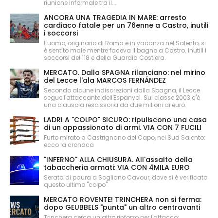
riunione informale tra il...
ANCORA UNA TRAGEDIA IN MARE: arresto
cardiaco fatale per un 76enne a Castro, inutili
i soccorsi
L'uomo, originario di Roma e in vacanza nel Salento, si
è sentito male mentre faceva il bagno a Castro. Inutili i
soccorsi del 118 e della Guardia Costiera.
MERCATO. Dalla SPAGNA rilanciano: nel mirino
del Lecce l'ala MARCOS FERNÁNDEZ
Secondo alcune indiscrezioni dalla Spagna, il Lecce
segue l'attaccante dell'Espanyol. Sul classe 2003 c'è
una clausola rescissoria da due milioni di euro.
LADRI A "COLPO" SICURO: ripuliscono una casa
di un appassionato di armi. VIA CON 7 FUCILI
Furto mirato a Castrignano del Capo, nel Sud Salento:
ecco la cronaca
"INFERNO" ALLA CHIUSURA. All'assalto della
tabaccheria armati: VIA CON 4MILA EURO
Serata di paura a Sogliano Cavour, dove si è verificato
questo ultimo "colpo"
MERCATO ROVENTE! TRINCHERA non si ferma:
dopo GEUBBELS "punta" un altro centravanti
Trinchera cerca un altro rinforzo per l'attacco: