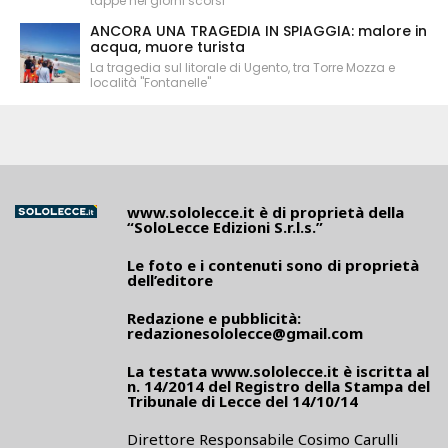
tappe nei giorni scorsi
ANCORA UNA TRAGEDIA IN SPIAGGIA: malore in
acqua, muore turista
La tragedia sul litorale di Ugento, tra Torre Mozza e
località "Fontanelle"
www.sololecce.it
è di proprietà della
“SoloLecce Edizioni S.r.l.s.”
Le foto e i contenuti sono di proprietà
dell’editore
Redazione e pubblicità:
redazionesololecce@gmail.com
La testata
www.sololecce.it
è iscritta al
n. 14/2014 del Registro della Stampa del
Tribunale di Lecce del 14/10/14
Direttore Responsabile Cosimo Carulli