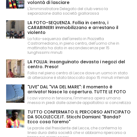
volontà di lasciare
L'Amministratore Delegato del club verso la
separazione dalla società giallorossa
LA FOTO-SEQUENZA. Follia in centro, i
CARABINIERI immobilizzano e arrestano il
violento
La foto-sequenza dell'arresto in Piazzetta
Castromediano, in pieno centro, dell'uomo che in
mattinata ha dato in escandescenze per 15
lunghissimi minuti
LA FOLLIA: insanguinato devasta i negozi del
centro. Preso!
Follia nel pieno centro di Lecce dove un uomo in stato
di alterazione è stato bloccato dopo 15 minuti infernali
"LIVE" DAL "VIA DEL MARE": il momento è
arrivato! Nasce la copertura. TUTTE LE FOTO
I cavi vanno in tensione, l'immensa opera umana
messa in piedi dalle aziende appaltatrici si concretizza
TUTTO CONFERMATO IL PERCORSO ANTICIPATO
DA SOLOLECCE.IT. Sticchi Damiani: "Banda?
Ecco cosa faremo"
Le parole del Presidente del Lecce, che conferma la
linea dura della società che vi abbiamo ripercorso a