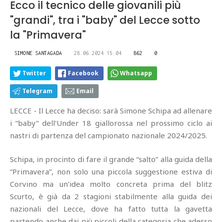
Ecco il tecnico delle giovanili più
"grandi", tra i "baby" del Lecce sotto
la "Primavera"
SIMONE SANTAGADA
28.06.2024 15:04
862
0
Twitter
Facebook
Whatsapp
Telegram
Email
LECCE - Il Lecce ha deciso: sarà Simone Schipa ad allenare
i “baby” dell'Under 18 giallorossa nel prossimo ciclo ai
nastri di partenza del campionato nazionale 2024/2025.
Schipa, in procinto di fare il grande “salto” alla guida della
“Primavera”, non solo una piccola suggestione estiva di
Corvino ma un'idea molto concreta prima del blitz
Scurto, è già da 2 stagioni stabilmente alla guida dei
nazionali del Lecce, dove ha fatto tutta la gavetta
partendo anche dai più piccoli della categoria che adesso