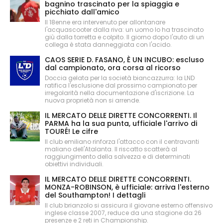
bagnino trascinato per la spiaggia e
picchiato dall'amico
Il 18enne era intervenuto per allontanare
l'acquascooter dalla riva: un uomo lo ha trascinato
giù dalla torretta e colpito. Il giorno dopo l'auto di un
collega è stata danneggiata con l'acido.
CAOS SERIE D. FASANO, È UN INCUBO: escluso
dal campionato, ora corsa al ricorso
Doccia gelata per la società biancazzurra: la LND
ratifica l'esclusione dal prossimo campionato per
irregolarità nella documentazione d'iscrizione. La
nuova proprietà non si arrende.
IL MERCATO DELLE DIRETTE CONCORRENTI. Il
PARMA ha la sua punta, ufficiale l'arrivo di
TOURÉ! Le cifre
Il club emiliano rinforza l'attacco con il centravanti
maliano dell'Atalanta. Il riscatto scatterà al
raggiungimento della salvezza e di determinati
obiettivi individuali.
IL MERCATO DELLE DIRETTE CONCORRENTI.
MONZA-ROBINSON, è ufficiale: arriva l'esterno
del Southampton! I dettagli
Il club brianzolo si assicura il giovane esterno offensivo
inglese classe 2007, reduce da una stagione da 26
presenze e 2 reti in Championship.