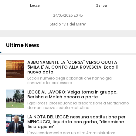
Lecce
Genoa
24/05/2026 20:45
Stadio "Via del Mare"
Ultime News
ABBONAMENTI, LA "CORSA" VERSO QUOTA
5MILA E' AL CONTO ALLA ROVESCIA! Ecco il
nuovo dato
Ecco il numero degli abbonati che hanno già
rinnovato la loro tessera
LECCE AL LAVORO: Veiga torna in gruppo,
Berisha e Maleh ancora a parte
I giallorossi proseguono la preparazione a Martignano:
domani nuova seduta mattutina
LA NOTA DEL LECCE: nessuna sostituzione per
MENCUCCI, liquidato con garbo, "dinamiche
fisiologiche"
L'avvicendamento con un altro Amministratore