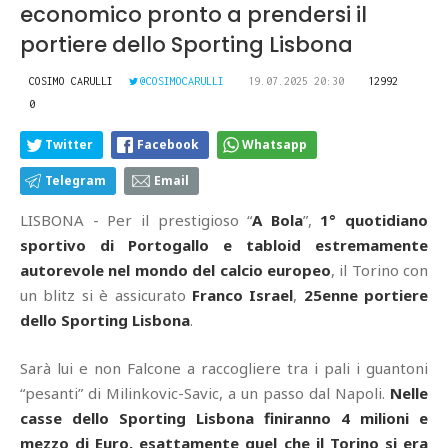
economico pronto a prendersi il
portiere dello Sporting Lisbona
COSIMO CARULLI
@COSIMOCARULLI
19.07.2025 20:30
12992
0
Twitter
Facebook
Whatsapp
Telegram
Email
LISBONA - Per il prestigioso “
A Bola
”,
1° quotidiano
sportivo di Portogallo e tabloid estremamente
autorevole nel mondo del calcio europeo
, il Torino con
un blitz si è assicurato
Franco Israel
,
25enne portiere
dello Sporting Lisbona
.
Sarà lui e non Falcone a raccogliere tra i pali i guantoni
“pesanti” di Milinkovic-Savic, a un passo dal Napoli.
Nelle
casse dello Sporting Lisbona finiranno 4 milioni e
mezzo di Euro, esattamente quel che il Torino si era