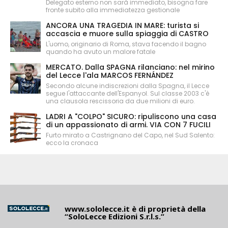
Delegato esterno non sarà immediato, bisogna fare
fronte subito alla immediatezza gestionale
ANCORA UNA TRAGEDIA IN MARE: turista si
accascia e muore sulla spiaggia di CASTRO
L'uomo, originario di Roma, stava facendo il bagno
quando ha avuto un malore fatale
MERCATO. Dalla SPAGNA rilanciano: nel mirino
del Lecce l'ala MARCOS FERNÁNDEZ
Secondo alcune indiscrezioni dalla Spagna, il Lecce
segue l'attaccante dell'Espanyol. Sul classe 2003 c'è
una clausola rescissoria da due milioni di euro.
LADRI A "COLPO" SICURO: ripuliscono una casa
di un appassionato di armi. VIA CON 7 FUCILI
Furto mirato a Castrignano del Capo, nel Sud Salento:
ecco la cronaca
www.sololecce.it
è di proprietà della
“SoloLecce Edizioni S.r.l.s.”