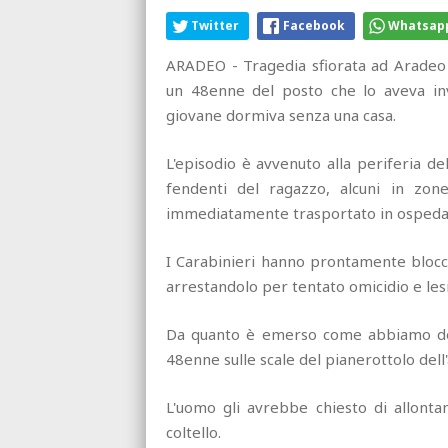
Twitter
Facebook
Whatsap
ARADEO - Tragedia sfiorata ad Aradeo 
un 48enne del posto che lo aveva inv
giovane dormiva senza una casa.
L'episodio è avvenuto alla periferia d
fendenti del ragazzo, alcuni in zone
immediatamente trasportato in ospedale
I Carabinieri hanno prontamente blocca
arrestandolo per tentato omicidio e lesi
Da quanto è emerso come abbiamo det
48enne sulle scale del pianerottolo dell'
L'uomo gli avrebbe chiesto di allonta
coltello.