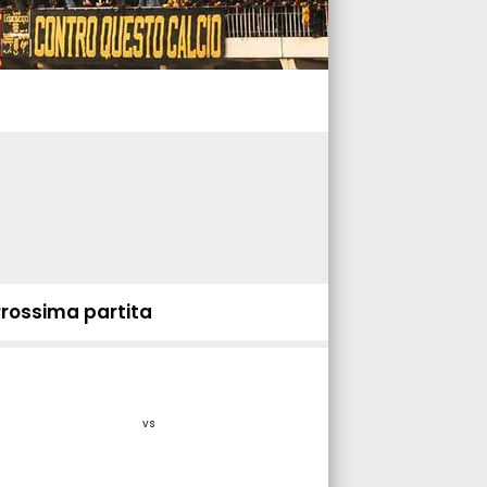
Prossima partita
vs