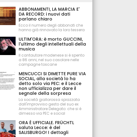
ABBONAMENTI, LA MARCIA E'
DA RECORD: i nuovi dati
parlano chiaro
Ecco il numero degli abbonati che
hanno già rinnovato la loro tessera
ULTIM'ORA: è morto GUCCINI,
l'ultimo degli intellettuali della
musica
Il cantautore modenese si è spento
a 86 anni, nel suo casolare nelle
campagne toscane
MENCUCCI SI DIMETTE PURE VIA
SOCIAL, alla società lo ha
detto solo via PEC: e il Lecce
non ufficializza per dare il
segnale della sorpresa
La società giallorossa spiazzata
dall'improvviso gesto del suo ex
Amministratore Delegato: che si è
dimesso via PEC e social
ORA È UFFICIALE. FRÜCHTL
saluta Lecce: è del
SALISBURGO! I dettagli