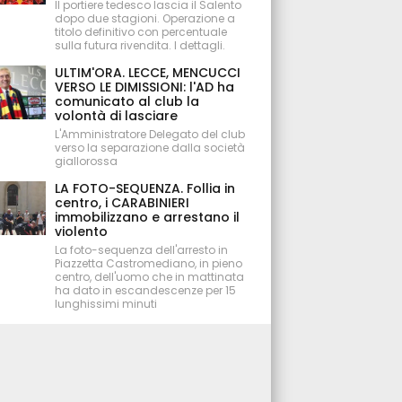
Il portiere tedesco lascia il Salento
dopo due stagioni. Operazione a
titolo definitivo con percentuale
sulla futura rivendita. I dettagli.
ULTIM'ORA. LECCE, MENCUCCI
VERSO LE DIMISSIONI: l'AD ha
comunicato al club la
volontà di lasciare
L'Amministratore Delegato del club
verso la separazione dalla società
giallorossa
LA FOTO-SEQUENZA. Follia in
centro, i CARABINIERI
immobilizzano e arrestano il
violento
La foto-sequenza dell'arresto in
Piazzetta Castromediano, in pieno
centro, dell'uomo che in mattinata
ha dato in escandescenze per 15
lunghissimi minuti