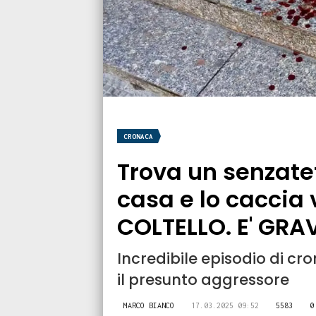
CRONACA
Trova un senzatet
casa e lo caccia v
COLTELLO. E' GRA
Incredibile episodio di c
il presunto aggressore
MARCO BIANCO
17.03.2025 09:52
5583
0