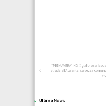
"PRIMAVERA" KO. I giallorossi lasci
strada all'Atalanta: salvezza comun
vi
Ultime
News