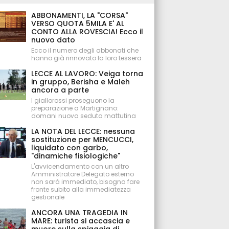
ABBONAMENTI, LA "CORSA"
VERSO QUOTA 5MILA E' AL
CONTO ALLA ROVESCIA! Ecco il
nuovo dato
Ecco il numero degli abbonati che
hanno già rinnovato la loro tessera
LECCE AL LAVORO: Veiga torna
in gruppo, Berisha e Maleh
ancora a parte
I giallorossi proseguono la
preparazione a Martignano:
domani nuova seduta mattutina
LA NOTA DEL LECCE: nessuna
sostituzione per MENCUCCI,
liquidato con garbo,
"dinamiche fisiologiche"
L'avvicendamento con un altro
Amministratore Delegato esterno
non sarà immediato, bisogna fare
fronte subito alla immediatezza
gestionale
ANCORA UNA TRAGEDIA IN
MARE: turista si accascia e