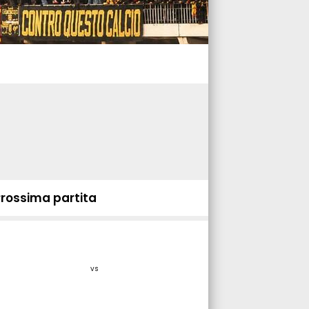
Prossima partita
vs