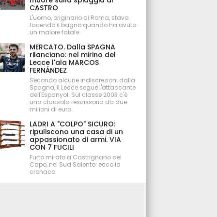
muore sulla spiaggia di
CASTRO
L'uomo, originario di Roma, stava
facendo il bagno quando ha avuto
un malore fatale
MERCATO. Dalla SPAGNA
rilanciano: nel mirino del
Lecce l'ala MARCOS
FERNÁNDEZ
Secondo alcune indiscrezioni dalla
Spagna, il Lecce segue l'attaccante
dell'Espanyol. Sul classe 2003 c'è
una clausola rescissoria da due
milioni di euro.
LADRI A "COLPO" SICURO:
ripuliscono una casa di un
appassionato di armi. VIA
CON 7 FUCILI
Furto mirato a Castrignano del
Capo, nel Sud Salento: ecco la
cronaca