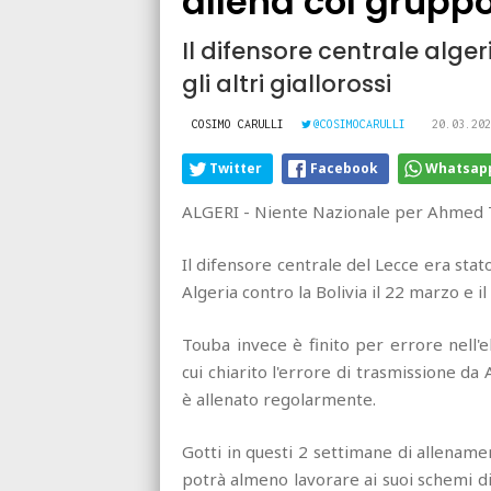
allena col grupp
Il difensore centrale alger
gli altri giallorossi
COSIMO CARULLI
@COSIMOCARULLI
20.03.202
Twitter
Facebook
Whatsap
ALGERI - Niente Nazionale per Ahmed 
Il difensore centrale del Lecce era st
Algeria contro la Bolivia il 22 marzo e il
Touba invece è finito per errore nell'
cui chiarito l'errore di trasmissione da 
è allenato regolarmente.
Gotti in questi 2 settimane di allenam
potrà almeno lavorare ai suoi schemi d