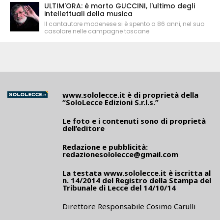
ULTIM'ORA: è morto GUCCINI, l'ultimo degli
intellettuali della musica
Il cantautore modenese si è spento a 86 anni, nel suo
casolare nelle campagne toscane
www.sololecce.it
è di proprietà della
“SoloLecce Edizioni S.r.l.s.”
Le foto e i contenuti sono di proprietà
dell’editore
Redazione e pubblicità:
redazionesololecce@gmail.com
La testata
www.sololecce.it
è iscritta al
n. 14/2014 del Registro della Stampa del
Tribunale di Lecce del 14/10/14
Direttore Responsabile Cosimo Carulli