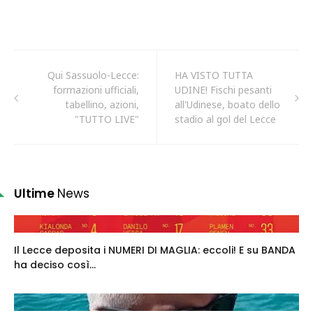
Qui Sassuolo-Lecce:
HA VISTO TUTTA
formazioni ufficiali,
UDINE! Fischi pesanti
tabellino, azioni,
all'Udinese, boato dello
"TUTTO LIVE"
stadio al gol del Lecce
Ultime
News
Il Lecce deposita i NUMERI DI MAGLIA: eccoli! E su BANDA
ha deciso così...