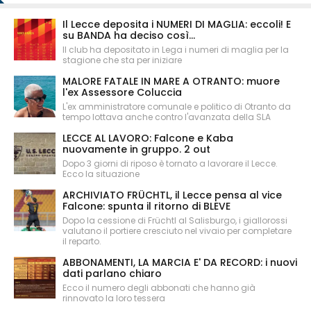
Il Lecce deposita i NUMERI DI MAGLIA: eccoli! E
su BANDA ha deciso così...
Il club ha depositato in Lega i numeri di maglia per la
stagione che sta per iniziare
MALORE FATALE IN MARE A OTRANTO: muore
l'ex Assessore Coluccia
L'ex amministratore comunale e politico di Otranto da
tempo lottava anche contro l'avanzata della SLA
LECCE AL LAVORO: Falcone e Kaba
nuovamente in gruppo. 2 out
Dopo 3 giorni di riposo è tornato a lavorare il Lecce.
Ecco la situazione
ARCHIVIATO FRÜCHTL, il Lecce pensa al vice
Falcone: spunta il ritorno di BLEVE
Dopo la cessione di Früchtl al Salisburgo, i giallorossi
valutano il portiere cresciuto nel vivaio per completare
il reparto.
ABBONAMENTI, LA MARCIA E' DA RECORD: i nuovi
dati parlano chiaro
Ecco il numero degli abbonati che hanno già
rinnovato la loro tessera