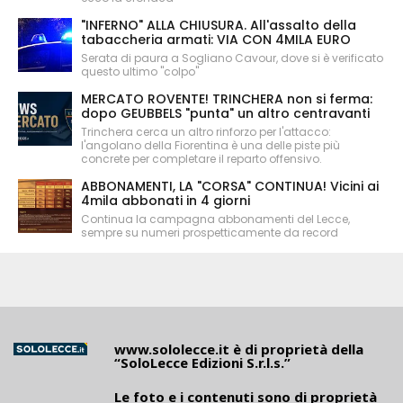
"INFERNO" ALLA CHIUSURA. All'assalto della
tabaccheria armati: VIA CON 4MILA EURO
Serata di paura a Sogliano Cavour, dove si è verificato
questo ultimo "colpo"
MERCATO ROVENTE! TRINCHERA non si ferma:
dopo GEUBBELS "punta" un altro centravanti
Trinchera cerca un altro rinforzo per l'attacco:
l'angolano della Fiorentina è una delle piste più
concrete per completare il reparto offensivo.
ABBONAMENTI, LA "CORSA" CONTINUA! Vicini ai
4mila abbonati in 4 giorni
Continua la campagna abbonamenti del Lecce,
sempre su numeri prospetticamente da record
www.sololecce.it
è di proprietà della
“SoloLecce Edizioni S.r.l.s.”
Le foto e i contenuti sono di proprietà