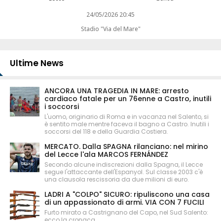
24/05/2026 20:45
Stadio "Via del Mare"
Ultime News
ANCORA UNA TRAGEDIA IN MARE: arresto
cardiaco fatale per un 76enne a Castro, inutili
i soccorsi
L'uomo, originario di Roma e in vacanza nel Salento, si
è sentito male mentre faceva il bagno a Castro. Inutili i
soccorsi del 118 e della Guardia Costiera.
MERCATO. Dalla SPAGNA rilanciano: nel mirino
del Lecce l'ala MARCOS FERNÁNDEZ
Secondo alcune indiscrezioni dalla Spagna, il Lecce
segue l'attaccante dell'Espanyol. Sul classe 2003 c'è
una clausola rescissoria da due milioni di euro.
LADRI A "COLPO" SICURO: ripuliscono una casa
di un appassionato di armi. VIA CON 7 FUCILI
Furto mirato a Castrignano del Capo, nel Sud Salento:
ecco la cronaca