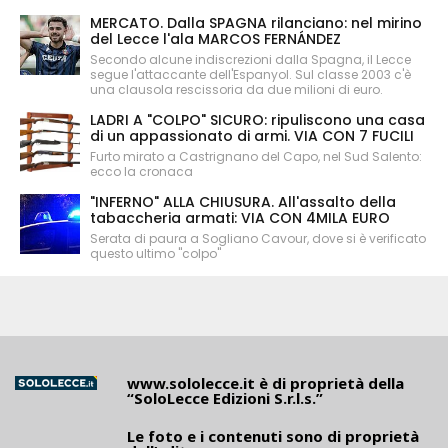
MERCATO. Dalla SPAGNA rilanciano: nel mirino
del Lecce l'ala MARCOS FERNÁNDEZ
Secondo alcune indiscrezioni dalla Spagna, il Lecce
segue l'attaccante dell'Espanyol. Sul classe 2003 c'è
una clausola rescissoria da due milioni di euro.
LADRI A "COLPO" SICURO: ripuliscono una casa
di un appassionato di armi. VIA CON 7 FUCILI
Furto mirato a Castrignano del Capo, nel Sud Salento:
ecco la cronaca
"INFERNO" ALLA CHIUSURA. All'assalto della
tabaccheria armati: VIA CON 4MILA EURO
Serata di paura a Sogliano Cavour, dove si è verificato
questo ultimo "colpo"
www.sololecce.it
è di proprietà della
“SoloLecce Edizioni S.r.l.s.”
Le foto e i contenuti sono di proprietà