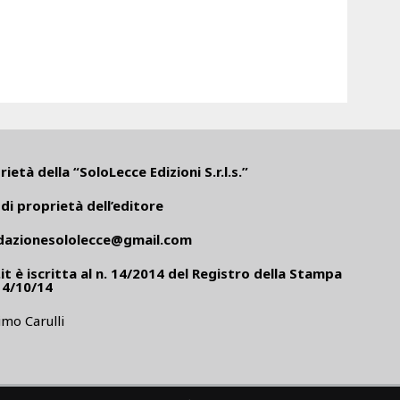
ietà della “SoloLecce Edizioni S.r.l.s.”
di proprietà dell’editore
dazionesololecce@gmail.com
it
è iscritta al n. 14/2014 del Registro della Stampa
14/10/14
mo Carulli