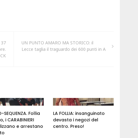
 37
UN PUNTO AMARO MA STORICO: il
re.
Lecce taglia il traguardo dei 600 punti in A
OCK
-SEQUENZA. Follia
LA FOLLIA: insanguinato
ro, i CARABINIERI
devasta i negozi del
izzano e arrestano
centro. Preso!
nto