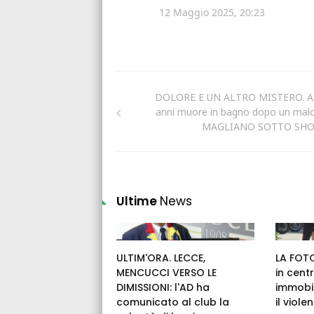
DOLORE E UN ALTRO MISTERO. A
anni muore in bagno dopo un malo
MAGLIANO SOTTO SH
Ultime
News
ULTIM'ORA. LECCE,
LA FOTO
MENCUCCI VERSO LE
in cent
DIMISSIONI: l'AD ha
immobil
comunicato al club la
il viole