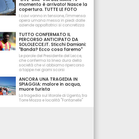
momento è arrivato! Nasce la
copertura. TUTTE LE FOTO
I cavi vanno in tensione, l'immensa
opera umana messa in piedi dalle
aziende appaltatrici si concretizza
TUTTO CONFERMATO IL
PERCORSO ANTICIPATO DA
SOLOLECCE.IT. Sticchi Damiani:
"Banda? Ecco cosa faremo"
Le parole del Presidente del Lecce,
che conferma la linea dura della
società che vi abbiamo ripercorso
a tappe nei giorni scorsi
ANCORA UNA TRAGEDIA IN
SPIAGGIA: malore in acqua,
muore turista
La tragedia sul litorale di Ugento, tra
Torre Mozza e località "Fontanelle"