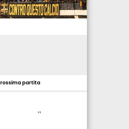
Prossima partita
vs