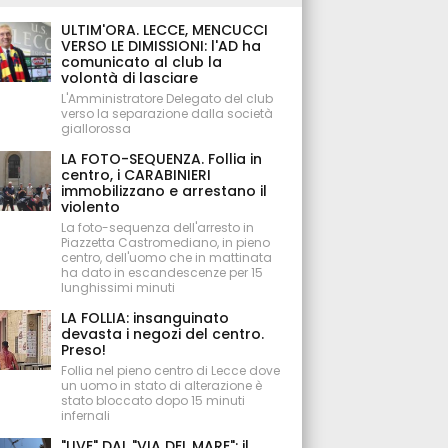
ULTIM'ORA. LECCE, MENCUCCI
VERSO LE DIMISSIONI: l'AD ha
comunicato al club la
volontà di lasciare
L'Amministratore Delegato del club
verso la separazione dalla società
giallorossa
LA FOTO-SEQUENZA. Follia in
centro, i CARABINIERI
immobilizzano e arrestano il
violento
La foto-sequenza dell'arresto in
Piazzetta Castromediano, in pieno
centro, dell'uomo che in mattinata
ha dato in escandescenze per 15
lunghissimi minuti
LA FOLLIA: insanguinato
devasta i negozi del centro.
Preso!
Follia nel pieno centro di Lecce dove
un uomo in stato di alterazione è
stato bloccato dopo 15 minuti
infernali
"LIVE" DAL "VIA DEL MARE": il