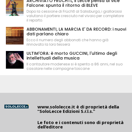
ARCHIVIATO FRÜCHTL, il Lecce pensa al vice
Falcone: spunta il ritorno di BLEVE
Dopo la cessione di Früchtl al Salisburgo, i giallorossi
valutano il portiere cresciuto nel vivaio per completare
il reparto.
ABBONAMENTI, LA MARCIA E' DA RECORD: i nuovi
dati parlano chiaro
Ecco il numero degli abbonati che hanno già
rinnovato la loro tessera
ULTIM'ORA: è morto GUCCINI, l'ultimo degli
intellettuali della musica
Il cantautore modenese si è spento a 86 anni, nel suo
casolare nelle campagne toscane
www.sololecce.it
è di proprietà della
“SoloLecce Edizioni S.r.l.s.”
Le foto e i contenuti sono di proprietà
dell’editore