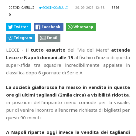
COSIMO CARULLI
@COSIMOCARULLI
29.09.2023 12:58
5706
0
Twitter
Facebook
Whatsapp
Telegram
Email
LECCE - Il
tutto esaurito
del “Via del Mare”
attende
Lecce e Napoli domani alle 15
al fischio d'inizio di questa
super-sfida tra squadre incredibilmente appaiate in
classifica dopo 6 giornate di Serie A.
La società giallorossa ha messo in vendita in queste
ore gli ultimi tagliandi (2mila circa) a visibilità ridotta
,
in posizioni dell'impianto meno comode per la visuale,
pur di venire incontro all'enorme richiesta di biglietti per
questi 90 minuti.
A Napoli riparte oggi invece la vendita dei tagliandi