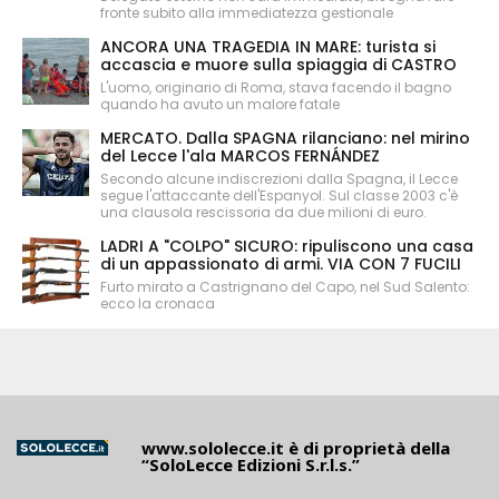
fronte subito alla immediatezza gestionale
ANCORA UNA TRAGEDIA IN MARE: turista si
accascia e muore sulla spiaggia di CASTRO
L'uomo, originario di Roma, stava facendo il bagno
quando ha avuto un malore fatale
MERCATO. Dalla SPAGNA rilanciano: nel mirino
del Lecce l'ala MARCOS FERNÁNDEZ
Secondo alcune indiscrezioni dalla Spagna, il Lecce
segue l'attaccante dell'Espanyol. Sul classe 2003 c'è
una clausola rescissoria da due milioni di euro.
LADRI A "COLPO" SICURO: ripuliscono una casa
di un appassionato di armi. VIA CON 7 FUCILI
Furto mirato a Castrignano del Capo, nel Sud Salento:
ecco la cronaca
www.sololecce.it
è di proprietà della
“SoloLecce Edizioni S.r.l.s.”