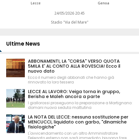
Lecce
Genoa
24/05/2026 20:45
Stadio "Via del Mare"
Ultime News
ABBONAMENTI, LA "CORSA" VERSO QUOTA
5MILA E' AL CONTO ALLA ROVESCIA! Ecco il
nuovo dato
Ecco il numero degli abbonati che hanno già
rinnovato la loro tessera
LECCE AL LAVORO: Veiga torna in gruppo,
Berisha e Maleh ancora a parte
I giallorossi proseguono la preparazione a Martignano:
domani nuova seduta mattutina
LA NOTA DEL LECCE: nessuna sostituzione per
MENCUCCI, liquidato con garbo, "dinamiche
fisiologiche"
L'avvicendamento con un altro Amministratore
Delegato esterno non sarà immediato, bisogna fare