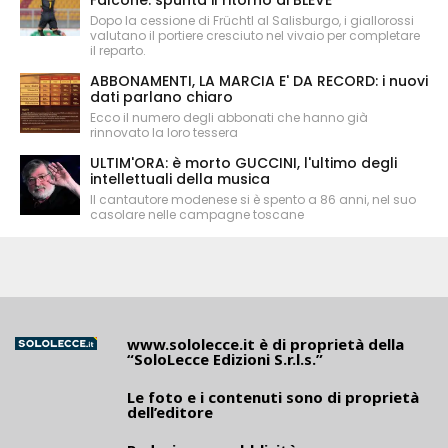
Dopo la cessione di Früchtl al Salisburgo, i giallorossi
valutano il portiere cresciuto nel vivaio per completare
il reparto.
ABBONAMENTI, LA MARCIA E' DA RECORD: i nuovi
dati parlano chiaro
Ecco il numero degli abbonati che hanno già
rinnovato la loro tessera
ULTIM'ORA: è morto GUCCINI, l'ultimo degli
intellettuali della musica
Il cantautore modenese si è spento a 86 anni, nel suo
casolare nelle campagne toscane
www.sololecce.it
è di proprietà della
“SoloLecce Edizioni S.r.l.s.”
Le foto e i contenuti sono di proprietà
dell’editore