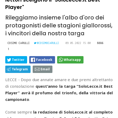
Player"
Rileggiamo insieme l'albo d'oro dei
protagonisti delle stagioni giallorossi,
i vincitori della nostra targa
COSIMO CARULLI
@COSIMOCARULLI
09.05.2022 15:00
8886
1
Twitter
Facebook
Whatsapp
Telegram
Email
LECCE - Dopo due annate amare e due premi altrettanto
di consolazione
quest'anno la targa “
SoloLecce.it Best
Player
” avrà il profumo del trionfo, della vittoria del
campionato
.
Come sempre
la redazione di SoloLecce.it al completo