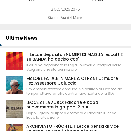
24/05/2026 20:45
Stadio "Via del Mare"
Ultime News
Il Lecce deposita i NUMERI DI MAGLIA: eccoli! E
su BANDA ha deciso così...
Il club ha depositato in Lega i numeri di maglia per la
stagione che sta per iniziare
MALORE FATALE IN MARE A OTRANTO: muore
l'ex Assessore Coluccia
L'ex amministratore comunale e politico di Otranto da
tempo lottava anche contro l'avanzata della SLA
LECCE AL LAVORO: Falcone e Kaba
nuovamente in gruppo. 2 out
Dopo 3 giorni di riposo è tornato a lavorare il Lecce.
Ecco la situazione
ARCHIVIATO FRÜCHTL, il Lecce pensa al vice
Falcone: spunta il ritorno di BLEVE