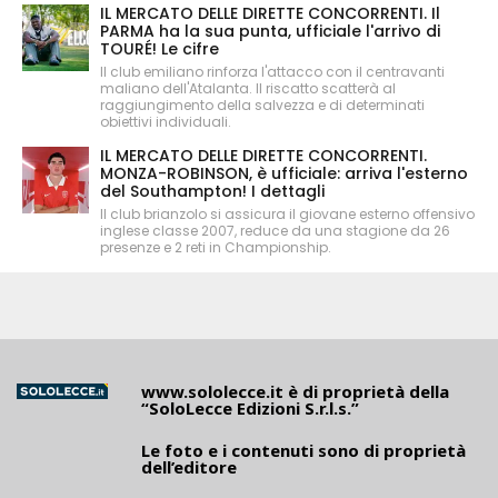
IL MERCATO DELLE DIRETTE CONCORRENTI. Il
PARMA ha la sua punta, ufficiale l'arrivo di
TOURÉ! Le cifre
Il club emiliano rinforza l'attacco con il centravanti
maliano dell'Atalanta. Il riscatto scatterà al
raggiungimento della salvezza e di determinati
obiettivi individuali.
IL MERCATO DELLE DIRETTE CONCORRENTI.
MONZA-ROBINSON, è ufficiale: arriva l'esterno
del Southampton! I dettagli
Il club brianzolo si assicura il giovane esterno offensivo
inglese classe 2007, reduce da una stagione da 26
presenze e 2 reti in Championship.
www.sololecce.it
è di proprietà della
“SoloLecce Edizioni S.r.l.s.”
Le foto e i contenuti sono di proprietà
dell’editore