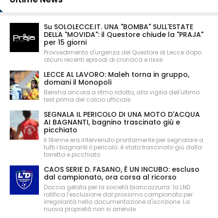
Su SOLOLECCE.IT. UNA "BOMBA" SULL'ESTATE
DELLA "MOVIDA": il Questore chiude la "PRAJA"
per 15 giorni
Provvedimento d'urgenza del Questore di Lecce dopo
alcuni recenti episodi di cronaca e risse
LECCE AL LAVORO: Maleh torna in gruppo,
domani il Monopoli
Berisha ancora a ritmo ridotto, alla vigilia dell'ultimo
test prima del calcio ufficiale
SEGNALA IL PERICOLO DI UNA MOTO D'ACQUA
AI BAGNANTI, bagnino trascinato giù e
picchiato
Il 18enne era intervenuto prontamente per segnalare a
tutti i bagnanti il pericolo: è stato trascinato giù dalla
torretta e picchiato
CAOS SERIE D. FASANO, È UN INCUBO: escluso
dal campionato, ora corsa al ricorso
Doccia gelata per la società biancazzurra: la LND
ratifica l'esclusione dal prossimo campionato per
irregolarità nella documentazione d'iscrizione. La
nuova proprietà non si arrende.