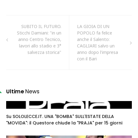
SUBITO IL FUTURO.
LA GIOIA DI UN
Sticchi Damiani: "in un
POPOLO fa felice
anno Centro Tecnico,
anche il Salento:
lavori allo stadio e 3°
CAGLIARI salvo un
salvezza storica"
anno dopo l'impresa
con il Bari
Ultime
News
Su SOLOLECCE.IT. UNA "BOMBA" SULL'ESTATE DELLA
"MOVIDA": il Questore chiude la "PRAJA" per 15 giorni