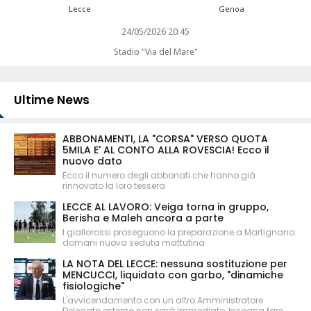
Lecce
Genoa
24/05/2026 20:45
Stadio "Via del Mare"
Ultime News
ABBONAMENTI, LA "CORSA" VERSO QUOTA
5MILA E' AL CONTO ALLA ROVESCIA! Ecco il
nuovo dato
Ecco il numero degli abbonati che hanno già
rinnovato la loro tessera
LECCE AL LAVORO: Veiga torna in gruppo,
Berisha e Maleh ancora a parte
I giallorossi proseguono la preparazione a Martignano:
domani nuova seduta mattutina
LA NOTA DEL LECCE: nessuna sostituzione per
MENCUCCI, liquidato con garbo, "dinamiche
fisiologiche"
L'avvicendamento con un altro Amministratore
Delegato esterno non sarà immediato, bisogna fare