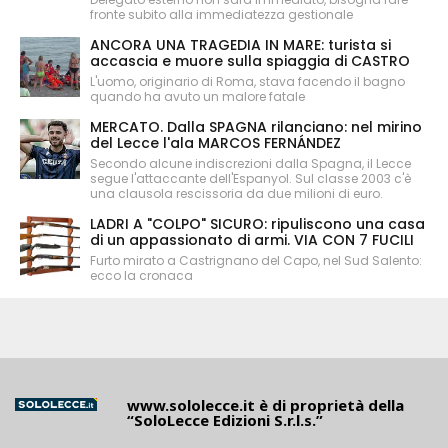
fronte subito alla immediatezza gestionale
ANCORA UNA TRAGEDIA IN MARE: turista si
accascia e muore sulla spiaggia di CASTRO
L'uomo, originario di Roma, stava facendo il bagno
quando ha avuto un malore fatale
MERCATO. Dalla SPAGNA rilanciano: nel mirino
del Lecce l'ala MARCOS FERNÁNDEZ
Secondo alcune indiscrezioni dalla Spagna, il Lecce
segue l'attaccante dell'Espanyol. Sul classe 2003 c'è
una clausola rescissoria da due milioni di euro.
LADRI A "COLPO" SICURO: ripuliscono una casa
di un appassionato di armi. VIA CON 7 FUCILI
Furto mirato a Castrignano del Capo, nel Sud Salento:
ecco la cronaca
www.sololecce.it
è di proprietà della
“SoloLecce Edizioni S.r.l.s.”