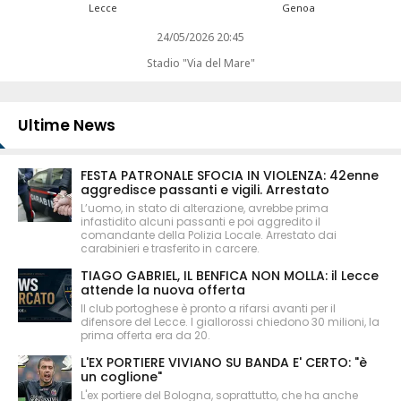
Lecce
Genoa
24/05/2026 20:45
Stadio "Via del Mare"
Ultime News
FESTA PATRONALE SFOCIA IN VIOLENZA: 42enne
aggredisce passanti e vigili. Arrestato
L’uomo, in stato di alterazione, avrebbe prima
infastidito alcuni passanti e poi aggredito il
comandante della Polizia Locale. Arrestato dai
carabinieri e trasferito in carcere.
TIAGO GABRIEL, IL BENFICA NON MOLLA: il Lecce
attende la nuova offerta
Il club portoghese è pronto a rifarsi avanti per il
difensore del Lecce. I giallorossi chiedono 30 milioni, la
prima offerta era da 20.
L'EX PORTIERE VIVIANO SU BANDA E' CERTO: "è
un coglione"
L'ex portiere del Bologna, soprattutto, che ha anche