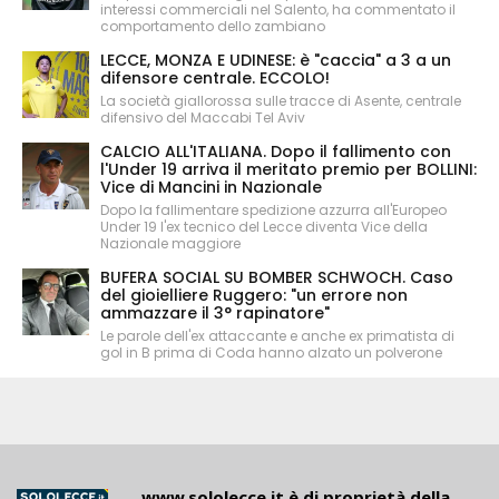
interessi commerciali nel Salento, ha commentato il
comportamento dello zambiano
LECCE, MONZA E UDINESE: è "caccia" a 3 a un
difensore centrale. ECCOLO!
La società giallorossa sulle tracce di Asente, centrale
difensivo del Maccabi Tel Aviv
CALCIO ALL'ITALIANA. Dopo il fallimento con
l'Under 19 arriva il meritato premio per BOLLINI:
Vice di Mancini in Nazionale
Dopo la fallimentare spedizione azzurra all'Europeo
Under 19 l'ex tecnico del Lecce diventa Vice della
Nazionale maggiore
BUFERA SOCIAL SU BOMBER SCHWOCH. Caso
del gioielliere Ruggero: "un errore non
ammazzare il 3° rapinatore"
Le parole dell'ex attaccante e anche ex primatista di
gol in B prima di Coda hanno alzato un polverone
www.sololecce.it
è di proprietà della