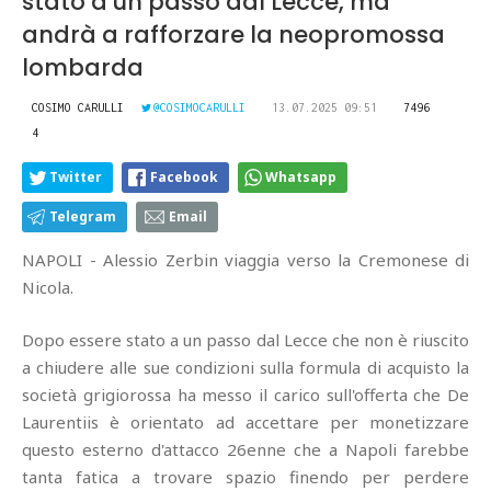
stato a un passo dal Lecce, ma
andrà a rafforzare la neopromossa
lombarda
COSIMO CARULLI
@COSIMOCARULLI
13.07.2025 09:51
7496
4
Twitter
Facebook
Whatsapp
Telegram
Email
NAPOLI - Alessio Zerbin viaggia verso la Cremonese di
Nicola.
Dopo essere stato a un passo dal Lecce che non è riuscito
a chiudere alle sue condizioni sulla formula di acquisto la
società grigiorossa ha messo il carico sull'offerta che De
Laurentiis è orientato ad accettare per monetizzare
questo esterno d'attacco 26enne che a Napoli farebbe
tanta fatica a trovare spazio finendo per perdere