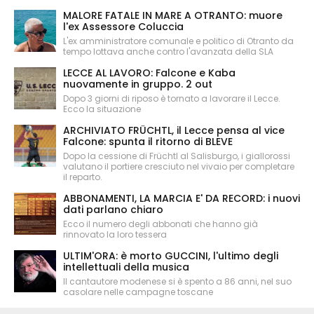
MALORE FATALE IN MARE A OTRANTO: muore
l'ex Assessore Coluccia
L'ex amministratore comunale e politico di Otranto da
tempo lottava anche contro l'avanzata della SLA
LECCE AL LAVORO: Falcone e Kaba
nuovamente in gruppo. 2 out
Dopo 3 giorni di riposo è tornato a lavorare il Lecce.
Ecco la situazione
ARCHIVIATO FRÜCHTL, il Lecce pensa al vice
Falcone: spunta il ritorno di BLEVE
Dopo la cessione di Früchtl al Salisburgo, i giallorossi
valutano il portiere cresciuto nel vivaio per completare
il reparto.
ABBONAMENTI, LA MARCIA E' DA RECORD: i nuovi
dati parlano chiaro
Ecco il numero degli abbonati che hanno già
rinnovato la loro tessera
ULTIM'ORA: è morto GUCCINI, l'ultimo degli
intellettuali della musica
Il cantautore modenese si è spento a 86 anni, nel suo
casolare nelle campagne toscane