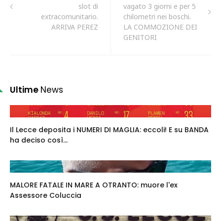
slot di
vagato 3 giorni e per 5
extracomunitario.
chilometri nei boschi.
ARRIVA PEREZ
LA COMMOZIONE DEI
GENITORI
Ultime
News
Il Lecce deposita i NUMERI DI MAGLIA: eccoli! E su BANDA
ha deciso così...
MALORE FATALE IN MARE A OTRANTO: muore l'ex
Assessore Coluccia