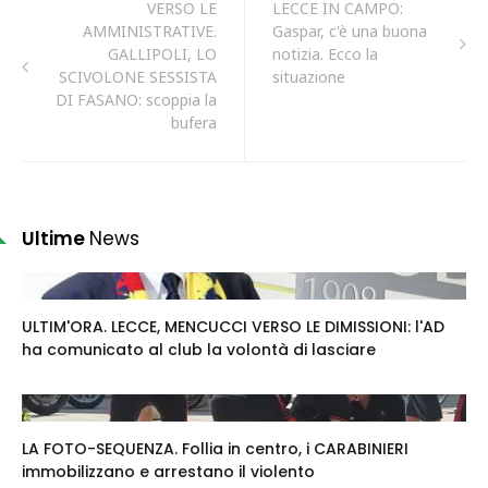
VERSO LE
LECCE IN CAMPO:
AMMINISTRATIVE.
Gaspar, c'è una buona
GALLIPOLI, LO
notizia. Ecco la
SCIVOLONE SESSISTA
situazione
DI FASANO: scoppia la
bufera
Ultime
News
ULTIM'ORA. LECCE, MENCUCCI VERSO LE DIMISSIONI: l'AD
ha comunicato al club la volontà di lasciare
LA FOTO-SEQUENZA. Follia in centro, i CARABINIERI
immobilizzano e arrestano il violento