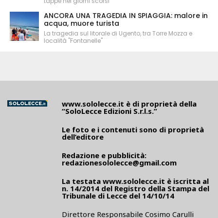
tappe nei giorni scorsi
ANCORA UNA TRAGEDIA IN SPIAGGIA: malore in
acqua, muore turista
La tragedia sul litorale di Ugento, tra Torre Mozza e
località "Fontanelle"
www.sololecce.it
è di proprietà della
“SoloLecce Edizioni S.r.l.s.”
Le foto e i contenuti sono di proprietà
dell’editore
Redazione e pubblicità:
redazionesololecce@gmail.com
La testata
www.sololecce.it
è iscritta al
n. 14/2014 del Registro della Stampa del
Tribunale di Lecce del 14/10/14
Direttore Responsabile Cosimo Carulli