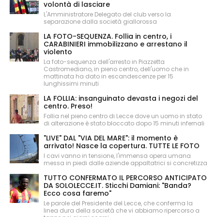
volontà di lasciare
L'Amministratore Delegato del club verso la
separazione dalla società giallorossa
LA FOTO-SEQUENZA. Follia in centro, i
CARABINIERI immobilizzano e arrestano il
violento
La foto-sequenza dell'arresto in Piazzetta
Castromediano, in pieno centro, dell'uomo che in
mattinata ha dato in escandescenze per 15
lunghissimi minuti
LA FOLLIA: insanguinato devasta i negozi del
centro. Preso!
Follia nel pieno centro di Lecce dove un uomo in stato
di alterazione è stato bloccato dopo 15 minuti infernali
"LIVE" DAL "VIA DEL MARE": il momento è
arrivato! Nasce la copertura. TUTTE LE FOTO
I cavi vanno in tensione, l'immensa opera umana
messa in piedi dalle aziende appaltatrici si concretizza
TUTTO CONFERMATO IL PERCORSO ANTICIPATO
DA SOLOLECCE.IT. Sticchi Damiani: "Banda?
Ecco cosa faremo"
Le parole del Presidente del Lecce, che conferma la
linea dura della società che vi abbiamo ripercorso a