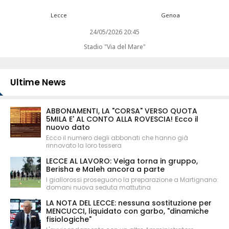
Lecce
Genoa
24/05/2026 20:45
Stadio "Via del Mare"
Ultime News
ABBONAMENTI, LA "CORSA" VERSO QUOTA
5MILA E' AL CONTO ALLA ROVESCIA! Ecco il
nuovo dato
Ecco il numero degli abbonati che hanno già
rinnovato la loro tessera
LECCE AL LAVORO: Veiga torna in gruppo,
Berisha e Maleh ancora a parte
I giallorossi proseguono la preparazione a Martignano:
domani nuova seduta mattutina
LA NOTA DEL LECCE: nessuna sostituzione per
MENCUCCI, liquidato con garbo, "dinamiche
fisiologiche"