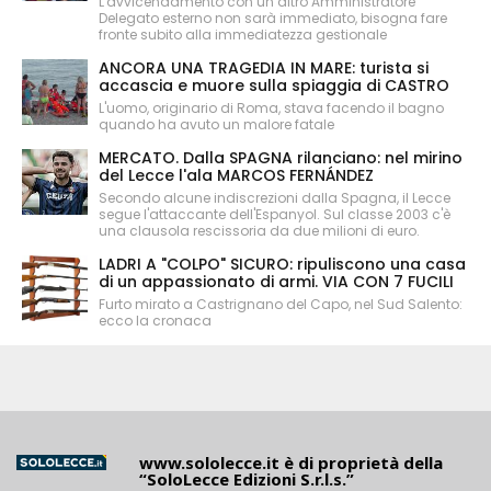
L'avvicendamento con un altro Amministratore
Delegato esterno non sarà immediato, bisogna fare
fronte subito alla immediatezza gestionale
ANCORA UNA TRAGEDIA IN MARE: turista si
accascia e muore sulla spiaggia di CASTRO
L'uomo, originario di Roma, stava facendo il bagno
quando ha avuto un malore fatale
MERCATO. Dalla SPAGNA rilanciano: nel mirino
del Lecce l'ala MARCOS FERNÁNDEZ
Secondo alcune indiscrezioni dalla Spagna, il Lecce
segue l'attaccante dell'Espanyol. Sul classe 2003 c'è
una clausola rescissoria da due milioni di euro.
LADRI A "COLPO" SICURO: ripuliscono una casa
di un appassionato di armi. VIA CON 7 FUCILI
Furto mirato a Castrignano del Capo, nel Sud Salento:
ecco la cronaca
www.sololecce.it
è di proprietà della
“SoloLecce Edizioni S.r.l.s.”