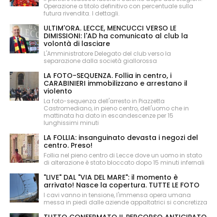
Operazione a titolo definitivo con percentuale sulla
futura rivendita. I dettagli.
ULTIM'ORA. LECCE, MENCUCCI VERSO LE
DIMISSIONI: l'AD ha comunicato al club la
volontà di lasciare
L'Amministratore Delegato del club verso la
separazione dalla società giallorossa
LA FOTO-SEQUENZA. Follia in centro, i
CARABINIERI immobilizzano e arrestano il
violento
La foto-sequenza dell'arresto in Piazzetta
Castromediano, in pieno centro, dell'uomo che in
mattinata ha dato in escandescenze per 15
lunghissimi minuti
LA FOLLIA: insanguinato devasta i negozi del
centro. Preso!
Follia nel pieno centro di Lecce dove un uomo in stato
di alterazione è stato bloccato dopo 15 minuti infernali
"LIVE" DAL "VIA DEL MARE": il momento è
arrivato! Nasce la copertura. TUTTE LE FOTO
I cavi vanno in tensione, l'immensa opera umana
messa in piedi dalle aziende appaltatrici si concretizza
TUTTO CONFERMATO IL PERCORSO ANTICIPATO