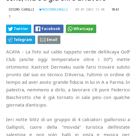
COSIMO CARULLI
@COSIMOCARULLI
09.07.2023 13:48
9543
1
Twitter
Facebook
Whatsapp
Telegram
Email
ACAYA - La foto sul caldo tappeto verde dell'Acaya Golf
Club (anche oggi temperature oltre i 30°) mette
ottimismo: Kastriot Dermaku vuole farsi trovare subito
pronto dal suo ex tecnico D'Aversa, l'ultimo in ordine di
tempo ad aver avuto grande fiducia in lui in A a Parma. In
palestra, nemmeno a dirlo, a lavorare c'è pure Federico
Baschirotto che è già tornato in sala pesi con qualche
giornata d'anticipo.
Ieri notte blitz di un gruppo di 4 calciatori giallorossi a
Gallipoli, cuore della “movida” turistica dell'estate
salentina e non solo: balli in pista e musica per