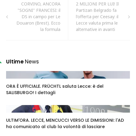
CORVINO, ANCORA
2 MILIONI PER LUI! Il
"SOGNI" FRANCESI: il
Partizan Belgrado fa
DS in campo per Le
l'offerta per Ceesay: il
Douaron (Brest). Ecco
Lecce valuta prima le
la formula
alternative in avanti
Ultime
News
ORA È UFFICIALE. FRÜCHTL saluta Lecce: è del
SALISBURGO! I dettagli
ULTIM'ORA. LECCE, MENCUCCI VERSO LE DIMISSIONI: l'AD
ha comunicato al club la volontà di lasciare