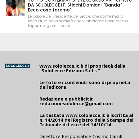
DA SOLOLECCE.IT. Sticchi Damiani: "Banda?
Ecco cosa faremo"
Le parole del Presidente del Lecce, che conferma la
linea dura della società che vi abbiamo ripercorso a
tappe nei giorni scorsi
www.sololecce.it
è di proprietà della
“SoloLecce Edizioni S.r.l.s.”
Le foto e i contenuti sono di proprietà
dell’editore
Redazione e pubblicità:
redazionesololecce@gmail.com
La testata
www.sololecce.it
è iscritta al
n. 14/2014 del Registro della Stampa del
Tribunale di Lecce del 14/10/14
Direttore Responsabile Cosimo Carulli