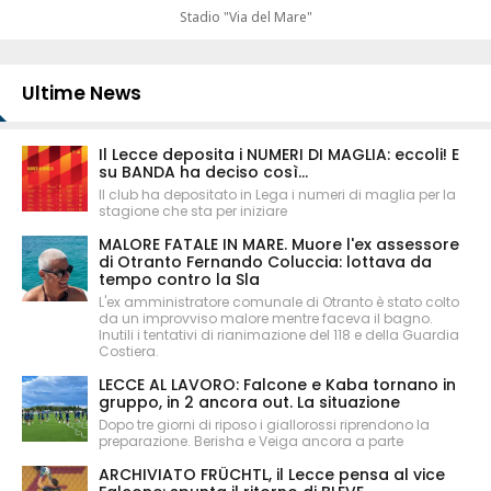
Stadio "Via del Mare"
Ultime News
Il Lecce deposita i NUMERI DI MAGLIA: eccoli! E
su BANDA ha deciso così...
Il club ha depositato in Lega i numeri di maglia per la
stagione che sta per iniziare
MALORE FATALE IN MARE. Muore l'ex assessore
di Otranto Fernando Coluccia: lottava da
tempo contro la Sla
L'ex amministratore comunale di Otranto è stato colto
da un improvviso malore mentre faceva il bagno.
Inutili i tentativi di rianimazione del 118 e della Guardia
Costiera.
LECCE AL LAVORO: Falcone e Kaba tornano in
gruppo, in 2 ancora out. La situazione
Dopo tre giorni di riposo i giallorossi riprendono la
preparazione. Berisha e Veiga ancora a parte
ARCHIVIATO FRÜCHTL, il Lecce pensa al vice