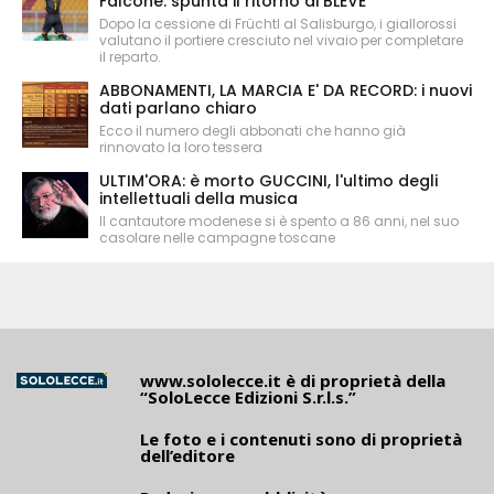
Falcone: spunta il ritorno di BLEVE
Dopo la cessione di Früchtl al Salisburgo, i giallorossi
valutano il portiere cresciuto nel vivaio per completare
il reparto.
ABBONAMENTI, LA MARCIA E' DA RECORD: i nuovi
dati parlano chiaro
Ecco il numero degli abbonati che hanno già
rinnovato la loro tessera
ULTIM'ORA: è morto GUCCINI, l'ultimo degli
intellettuali della musica
Il cantautore modenese si è spento a 86 anni, nel suo
casolare nelle campagne toscane
www.sololecce.it
è di proprietà della
“SoloLecce Edizioni S.r.l.s.”
Le foto e i contenuti sono di proprietà
dell’editore