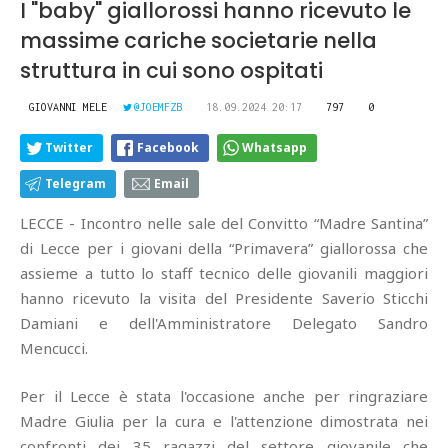
I "baby" giallorossi hanno ricevuto le
massime cariche societarie nella
struttura in cui sono ospitati
GIOVANNI MELE
@JOEMFZB
18.09.2024 20:17
797
0
Twitter
Facebook
Whatsapp
Telegram
Email
LECCE - Incontro nelle sale del Convitto “Madre Santina”
di Lecce per i giovani della “Primavera” giallorossa che
assieme a tutto lo staff tecnico delle giovanili maggiori
hanno ricevuto la visita del Presidente Saverio Sticchi
Damiani e dell'Amministratore Delegato Sandro
Mencucci.
Per il Lecce è stata l'occasione anche per ringraziare
Madre Giulia per la cura e l'attenzione dimostrata nei
confronti dei 35 ragazzi del settore giovanile che