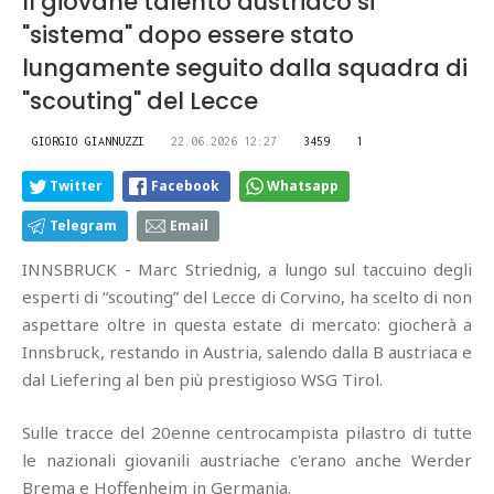
Il giovane talento austriaco si
"sistema" dopo essere stato
lungamente seguito dalla squadra di
"scouting" del Lecce
GIORGIO GIANNUZZI
22.06.2026 12:27
3459
1
Twitter
Facebook
Whatsapp
Telegram
Email
INNSBRUCK - Marc Striednig, a lungo sul taccuino degli
esperti di “scouting” del Lecce di Corvino, ha scelto di non
aspettare oltre in questa estate di mercato: giocherà a
Innsbruck, restando in Austria, salendo dalla B austriaca e
dal Liefering al ben più prestigioso WSG Tirol.
Sulle tracce del 20enne centrocampista pilastro di tutte
le nazionali giovanili austriache c'erano anche Werder
Brema e Hoffenheim in Germania.