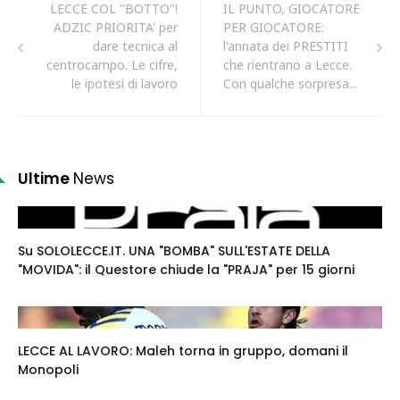
LECCE COL "BOTTO"!
IL PUNTO, GIOCATORE
ADZIC PRIORITA' per
PER GIOCATORE:
dare tecnica al
l'annata dei PRESTITI
centrocampo. Le cifre,
che rientrano a Lecce.
le ipotesi di lavoro
Con qualche sorpresa...
Ultime
News
Su SOLOLECCE.IT. UNA "BOMBA" SULL'ESTATE DELLA
"MOVIDA": il Questore chiude la "PRAJA" per 15 giorni
LECCE AL LAVORO: Maleh torna in gruppo, domani il
Monopoli