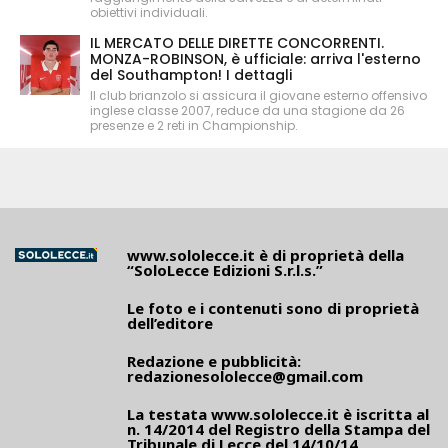
obiettivi individuali.
IL MERCATO DELLE DIRETTE CONCORRENTI.
MONZA-ROBINSON, è ufficiale: arriva l'esterno
del Southampton! I dettagli
Il club brianzolo si assicura il giovane esterno offensivo
inglese classe 2007, reduce da una stagione da 26
presenze e 2 reti in Championship.
www.sololecce.it
è di proprietà della
“SoloLecce Edizioni S.r.l.s.”
Le foto e i contenuti sono di proprietà
dell’editore
Redazione e pubblicità:
redazionesololecce@gmail.com
La testata
www.sololecce.it
è iscritta al
n. 14/2014 del Registro della Stampa del
Tribunale di Lecce del 14/10/14