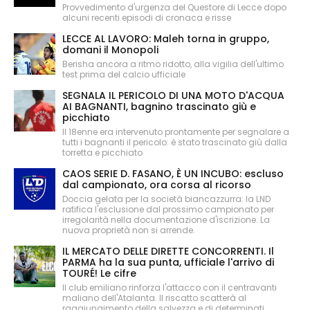
Provvedimento d'urgenza del Questore di Lecce dopo
alcuni recenti episodi di cronaca e risse
LECCE AL LAVORO: Maleh torna in gruppo,
domani il Monopoli
Berisha ancora a ritmo ridotto, alla vigilia dell'ultimo
test prima del calcio ufficiale
SEGNALA IL PERICOLO DI UNA MOTO D'ACQUA
AI BAGNANTI, bagnino trascinato giù e
picchiato
Il 18enne era intervenuto prontamente per segnalare a
tutti i bagnanti il pericolo: è stato trascinato giù dalla
torretta e picchiato
CAOS SERIE D. FASANO, È UN INCUBO: escluso
dal campionato, ora corsa al ricorso
Doccia gelata per la società biancazzurra: la LND
ratifica l'esclusione dal prossimo campionato per
irregolarità nella documentazione d'iscrizione. La
nuova proprietà non si arrende.
IL MERCATO DELLE DIRETTE CONCORRENTI. Il
PARMA ha la sua punta, ufficiale l'arrivo di
TOURÉ! Le cifre
Il club emiliano rinforza l'attacco con il centravanti
maliano dell'Atalanta. Il riscatto scatterà al
raggiungimento della salvezza e di determinati