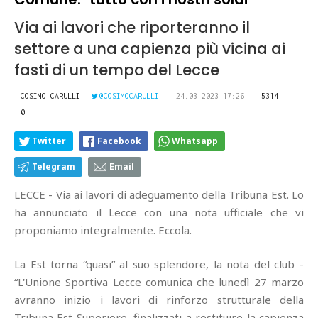
Via ai lavori che riporteranno il
settore a una capienza più vicina ai
fasti di un tempo del Lecce
COSIMO CARULLI
@COSIMOCARULLI
24.03.2023 17:26
5314
0
Twitter
Facebook
Whatsapp
Telegram
Email
LECCE - Via ai lavori di adeguamento della Tribuna Est. Lo
ha annunciato il Lecce con una nota ufficiale che vi
proponiamo integralmente. Eccola.
La Est torna “quasi” al suo splendore, la nota del club -
“L'Unione Sportiva Lecce comunica che lunedì 27 marzo
avranno inizio i lavori di rinforzo strutturale della
Tribuna Est Superiore, finalizzati a restituire la capienza