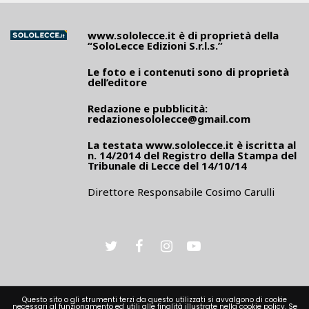
www.sololecce.it
è di proprietà della
“SoloLecce Edizioni S.r.l.s.”
Le foto e i contenuti sono di proprietà
dell’editore
Redazione e pubblicità:
redazionesololecce@gmail.com
La testata
www.sololecce.it
è iscritta al
n. 14/2014 del Registro della Stampa del
Tribunale di Lecce del 14/10/14
Direttore Responsabile Cosimo Carulli
Questo sito o gli strumenti terzi da questo utilizzati si avvalgono di cookie
necessari al funzionamento ed utili alle finalità illustrate nella cookie policy. Se