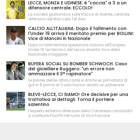
LECCE, MONZA E UDINESE: è "caccia" a 3 a un
difensore centrale. ECCOLO!
La società giallorossa sulle tracce di Asente, centrale
difensivo del Maccabi Tel Aviv
CALCIO ALL'ITALIANA. Dopo il fallimento con
l'Under 19 arriva il meritato premio per BOLLINI:
Vice di Mancini in Nazionale
Dopo la fallimentare spedizione azzurra all'Europeo
Under 19 l'ex tecnico del Lecce diventa Vice della
Nazionale maggiore
BUFERA SOCIAL SU BOMBER SCHWOCH. Caso
del gioielliere Ruggero: "un errore non
ammazzare il 3° rapinatore"
Le parole dell'ex attaccante e anche ex primatista di
gol in B prima di Coda hanno alzato un polverone
BLEVE-LECCE, CI SIAMO! Ore decisive per una
trattativa ai dettagli. Torna il portiere
salentino
L'esperto estremo difensore della Carrarese candidato
a sostituire Fruchtl nel ruolo di Vice Falcone