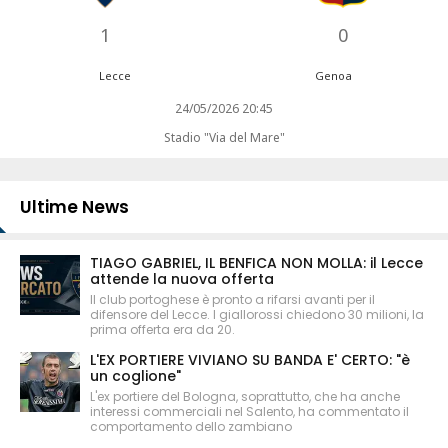
1
0
Lecce
Genoa
24/05/2026 20:45
Stadio "Via del Mare"
Ultime News
TIAGO GABRIEL, IL BENFICA NON MOLLA: il Lecce
attende la nuova offerta
Il club portoghese è pronto a rifarsi avanti per il
difensore del Lecce. I giallorossi chiedono 30 milioni, la
prima offerta era da 20.
L'EX PORTIERE VIVIANO SU BANDA E' CERTO: "è
un coglione"
L'ex portiere del Bologna, soprattutto, che ha anche
interessi commerciali nel Salento, ha commentato il
comportamento dello zambiano