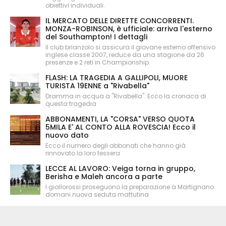
obiettivi individuali.
IL MERCATO DELLE DIRETTE CONCORRENTI.
MONZA-ROBINSON, è ufficiale: arriva l'esterno
del Southampton! I dettagli
Il club brianzolo si assicura il giovane esterno offensivo
inglese classe 2007, reduce da una stagione da 26
presenze e 2 reti in Championship.
FLASH: LA TRAGEDIA A GALLIPOLI, MUORE
TURISTA 19ENNE a "Rivabella"
Dramma in acqua a "Rivabella". Ecco la cronaca di
questa tragedia
ABBONAMENTI, LA "CORSA" VERSO QUOTA
5MILA E' AL CONTO ALLA ROVESCIA! Ecco il
nuovo dato
Ecco il numero degli abbonati che hanno già
rinnovato la loro tessera
LECCE AL LAVORO: Veiga torna in gruppo,
Berisha e Maleh ancora a parte
I giallorossi proseguono la preparazione a Martignano:
domani nuova seduta mattutina